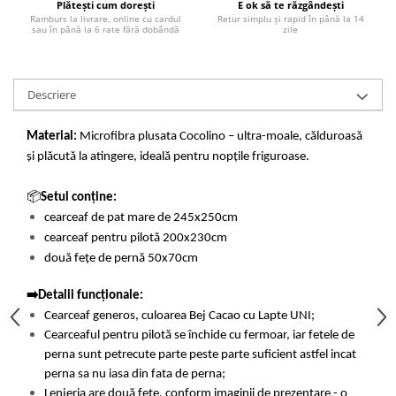
Plătești cum dorești
E ok să te răzgândești
Ramburs la livrare, online cu cardul
Retur simplu și rapid în până la 14
sau în până la 6 rate fără dobândă
zile
Descriere
Material:
Microfibra plusata Cocolino – ultra-moale, călduroasă
și plăcută la atingere, ideală pentru nopțile friguroase.
📦
Setul conține:
cearceaf de pat mare de 245x250cm
cearceaf pentru pilotă 200x230cm
două fețe de pernă 50x70cm
➡️Detalii funcționale:
Cearceaf generos, culoarea Bej Cacao cu Lapte UNI;
Cearceaful pentru pilotă se închide cu fermoar, iar fetele de
perna sunt petrecute parte peste parte suficient astfel incat
perna sa nu iasa din fata de perna;
Lenjeria are două fețe, conform imaginii de prezentare - o