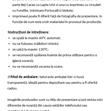
parte Bej Cacao cu Lapte UNI si una cu imprimeu cu Ursuleti
cu Fundite, Inimioare Portocalii si Stelute;
Imprimeul poate fi diferit față de fotografia de prezentare, în
funcție de cum este croit materialul în procesul de producție.
❗
Instrucțiuni de întreținere:
se spală la maxim 40°C automat;
nu se folosesc inălbitori chimici;
se calcă la maxim 130°C;
se recomandă spălarea înainte de prima utilizare pentru o
igienă corectă;
nu se recomandă uscarea la soare.
🎁
Mod de ambalare:
Setul este ambalat într-o husă
transparentă, ideală pentru depozitare sau pentru a fi oferită
cadou.
Imaginile produselor sunt cu titlu de prezentare și pot exista mici
diferențe de nuanță din cauza setărilor telefonului sau