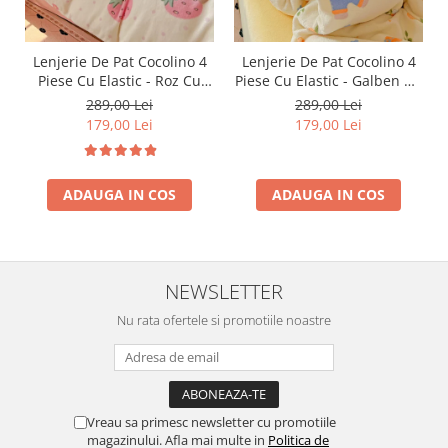
Lenjerie De Pat Cocolino 4
Lenjerie De Pat Cocolino 4
Piese Cu Elastic - Roz Cu
Piese Cu Elastic - Galben Cu
Capsune Uriase
Ursuleti, Portocale Si
289,00 Lei
289,00 Lei
Floricele
179,00 Lei
179,00 Lei
ADAUGA IN COS
ADAUGA IN COS
NEWSLETTER
Nu rata ofertele si promotiile noastre
Vreau sa primesc newsletter cu promotiile
magazinului. Afla mai multe in
Politica de