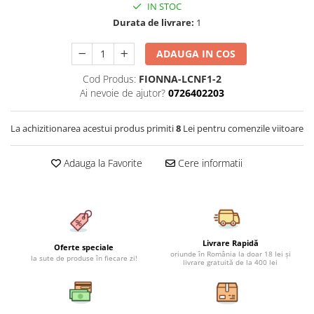
IN STOC
Cearceaf cu elastic 4 piese
Huse De Pat Tricotate 160x200cm
Durata de livrare:
1
Cearceaf normal 6 piese
Huse De Pat Tricotate 180x200cm
Lenjerii Catifea
Huse Impermeabile
ADAUGA IN COS
Cearceaf cu elastic
Huse Impermeabile 160x200cm
Cod Produs:
FIONNA-LCNF1-2
Cearceaf normal
Huse Impermeabile 180x200cm
Ai nevoie de ajutor?
0726402203
Lenjerii Pufoase Fluffy/ Rabbit
Bumbac Neted Nesatinat
La achizitionarea acestui produs primiti
8
Lei pentru comenzile viitoare
Bumbac 100% Poplin Hobby
Adauga la Favorite
Cere informatii
Bumbac 100%
Lenjerii Satin Premium
Lenjerii Jacquard
Lenjerii Matase
Livrare Rapidă
Oferte speciale
oriunde în România la doar 18 lei și
Lenjerii Creponate
la sute de produse în fiecare zi!
livrare gratuită de la 400 lei
Lenjerii pentru PASTE
Set Lenjerie + Draperii Pat Dublu