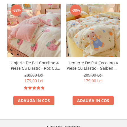
-38%
-38%
Lenjerie De Pat Cocolino 4
Lenjerie De Pat Cocolino 4
Piese Cu Elastic - Roz Cu
Piese Cu Elastic - Galben Cu
Capsune Uriase
Ursuleti, Portocale Si
289,00 Lei
289,00 Lei
Floricele
179,00 Lei
179,00 Lei
ADAUGA IN COS
ADAUGA IN COS