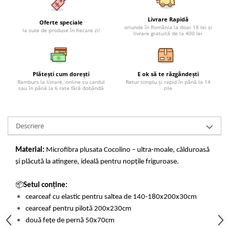
Livrare Rapidă
Oferte speciale
oriunde în România la doar 18 lei și
la sute de produse în fiecare zi!
livrare gratuită de la 400 lei
Plătești cum dorești
E ok să te răzgândești
Ramburs la livrare, online cu cardul
Retur simplu și rapid în până la 14
sau în până la 6 rate fără dobândă
zile
Descriere
Material:
Microfibra plusata Cocolino – ultra-moale, călduroasă
și plăcută la atingere, ideală pentru nopțile friguroase.
📦
Setul conține:
cearceaf cu elastic pentru saltea de 140-180x200x30cm
cearceaf pentru pilotă 200x230cm
două fețe de pernă 50x70cm