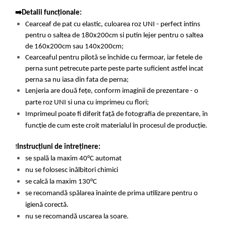
➡️Detalii funcționale:
Cearceaf de pat cu elastic, culoarea roz UNI - perfect intins
pentru o saltea de 180x200cm si putin lejer pentru o saltea
de 160x200cm sau 140x200cm;
Cearceaful pentru pilotă se închide cu fermoar, iar fetele de
perna sunt petrecute parte peste parte suficient astfel incat
perna sa nu iasa din fata de perna;
Lenjeria are două fețe, conform imaginii de prezentare - o
parte roz UNI si una cu imprimeu cu flori;
Imprimeul poate fi diferit față de fotografia de prezentare, în
funcție de cum este croit materialul în procesul de producție.
❗
Instrucțiuni de întreținere:
se spală la maxim 40°C automat
nu se folosesc inălbitori chimici
se calcă la maxim 130°C
se recomandă spălarea înainte de prima utilizare pentru o
igienă corectă.
nu se recomandă uscarea la soare.