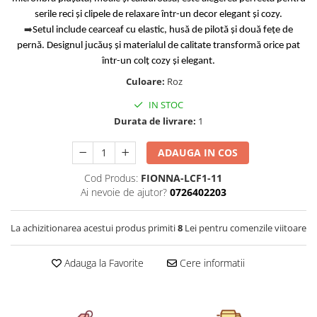
Cearceaf cu elastic 4 piese
Huse De Pat Tricotate 160x200cm
serile reci și clipele de relaxare într-un decor elegant și cozy.
Cearceaf normal 6 piese
➡️
Huse De Pat Tricotate 180x200cm
Setul include cearceaf cu elastic, husă de pilotă și două fețe de
pernă. Designul jucăuș și materialul de calitate transformă orice pat
Lenjerii Catifea
Huse Impermeabile
într-un colț cozy și elegant.
Cearceaf cu elastic
Huse Impermeabile 160x200cm
Culoare:
Roz
Cearceaf normal
Huse Impermeabile 180x200cm
IN STOC
Lenjerii Pufoase Fluffy/ Rabbit
Durata de livrare:
1
Bumbac Neted Nesatinat
Bumbac 100% Poplin Hobby
ADAUGA IN COS
Bumbac 100%
Cod Produs:
FIONNA-LCF1-11
Ai nevoie de ajutor?
0726402203
Lenjerii Satin Premium
Lenjerii Jacquard
La achizitionarea acestui produs primiti
8
Lei pentru comenzile viitoare
Lenjerii Matase
Lenjerii Creponate
Adauga la Favorite
Cere informatii
Lenjerii pentru PASTE
Set Lenjerie + Draperii Pat Dublu