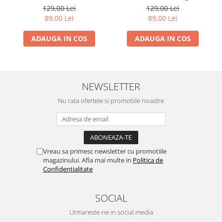
Multicolori
Fotbal In Galaxie
129,00 Lei
129,00 Lei
89,00 Lei
89,00 Lei
ADAUGA IN COS
ADAUGA IN COS
NEWSLETTER
Nu rata ofertele si promotiile noastre
Vreau sa primesc newsletter cu promotiile
magazinului. Afla mai multe in
Politica de
Confidentialitate
SOCIAL
Urmareste-ne in social media