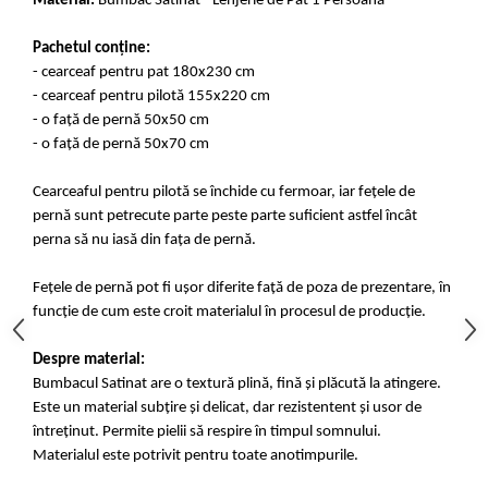
Material:
Bumbac Satinat - Lenjerie de Pat 1 Persoană
Pachetul conține:
- cearceaf pentru pat 180x230 cm
- cearceaf pentru pilotă 155x220 cm
- o față de pernă 50x50 cm
- o față de pernă 50x70 cm
Cearceaful pentru pilotă se închide cu fermoar, iar fețele de
pernă sunt petrecute parte peste parte suficient astfel încât
perna să nu iasă din fața de pernă.
Fețele de pernă pot fi ușor diferite față de poza de prezentare, în
funcție de cum este croit materialul în procesul de producție.
Despre material:
Bumbacul Satinat are o textură plină, fină și plăcută la atingere.
Este un material subțire și delicat, dar rezistentent și usor de
întreținut. Permite pielii să respire în timpul somnului.
Materialul este potrivit pentru toate anotimpurile.