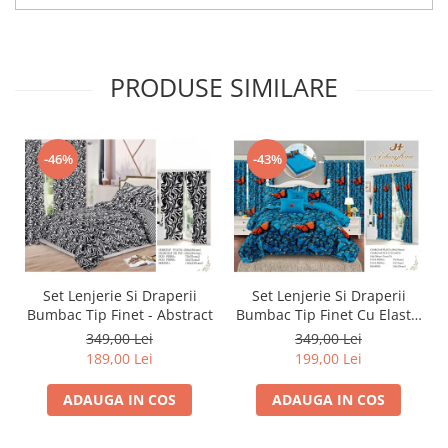
PRODUSE SIMILARE
-46%
-43%
Set Lenjerie Si Draperii
Set Lenjerie Si Draperii
Bumbac Tip Finet - Abstract
Bumbac Tip Finet Cu Elastic
- Dansul Fluturilor
349,00 Lei
349,00 Lei
189,00 Lei
199,00 Lei
ADAUGA IN COS
ADAUGA IN COS