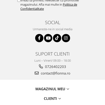
Vreau sa primesc newsletter cu promotiile
magazinului. Afla mai multe in
Politica de
Confidentialitate
SOCIAL
Urmareste-ne in social media
SUPORT CLIENTI
Luni – Vineri/ 09.00 – 18.00
0726402203
contact@fionna.ro
MAGAZINUL MEU
CLIENTI