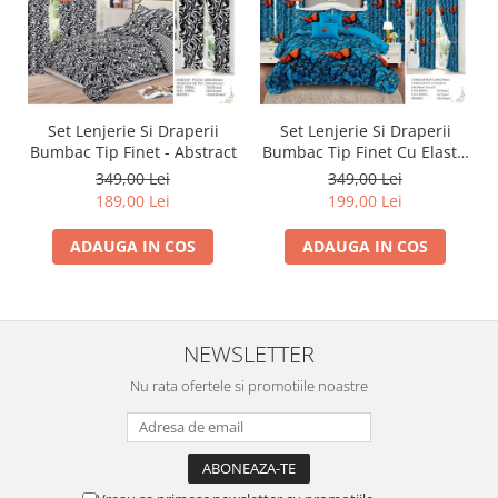
Set Lenjerie Si Draperii
Set Lenjerie Si Draperii
Bumbac Tip Finet - Abstract
Bumbac Tip Finet Cu Elastic
- Dansul Fluturilor
349,00 Lei
349,00 Lei
189,00 Lei
199,00 Lei
ADAUGA IN COS
ADAUGA IN COS
NEWSLETTER
Nu rata ofertele si promotiile noastre