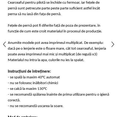
Cearceaful pentru pilotă se închide cu fermoar, iar fețele de
pernă sunt petrecute parte peste parte suficient astfel încât
perna să nu iasă din fața de pernă.
Fețele de pernă pot fi diferite față de poza de prezentare, în
funcție de cum este croit materialul în procesul de producție.
Anumite modele pot avea imprimeul multiplicat. De exemplu:
dacă pe o lenjerie este o floare mare, cât tot cearceaful, lenjeria
poate avea imprimeul mai mic și multiplicat (de regulă x3)
Materialul nu intra la apa, culorile nu ies la spalat.
Instrucțiuni de întreținere:
- se spală la maxim 40°C automat
- nu se folosesc inălbitori chimici
- se calcă la maxim 130°C
- se recomandă spălarea înainte de prima utilizare pentru o igienă
corectă.
- nu se recomandă uscarea la soare.