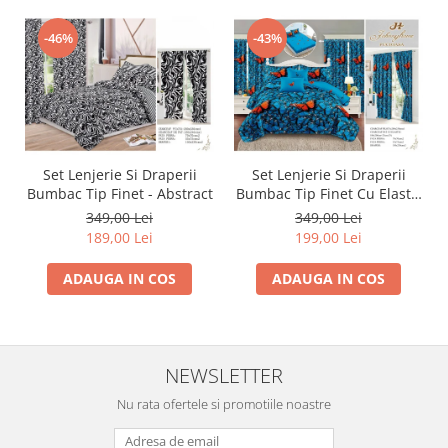
-46%
-43%
Set Lenjerie Si Draperii
Set Lenjerie Si Draperii
Bumbac Tip Finet - Abstract
Bumbac Tip Finet Cu Elastic
- Dansul Fluturilor
349,00 Lei
349,00 Lei
189,00 Lei
199,00 Lei
ADAUGA IN COS
ADAUGA IN COS
NEWSLETTER
Nu rata ofertele si promotiile noastre