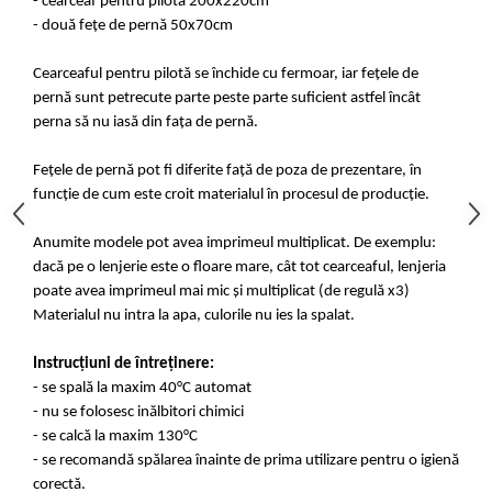
- cearceaf pentru pilota 200x220cm
- două fețe de pernă 50x70cm
Cearceaful pentru pilotă se închide cu fermoar, iar fețele de
pernă sunt petrecute parte peste parte suficient astfel încât
perna să nu iasă din fața de pernă.
Fețele de pernă pot fi diferite față de poza de prezentare, în
funcție de cum este croit materialul în procesul de producție.
Anumite modele pot avea imprimeul multiplicat. De exemplu:
dacă pe o lenjerie este o floare mare, cât tot cearceaful, lenjeria
poate avea imprimeul mai mic și multiplicat (de regulă x3)
Materialul nu intra la apa, culorile nu ies la spalat.
Instrucțiuni de întreținere:
- se spală la maxim 40°C automat
- nu se folosesc inălbitori chimici
- se calcă la maxim 130°C
- se recomandă spălarea înainte de prima utilizare pentru o igienă
corectă.