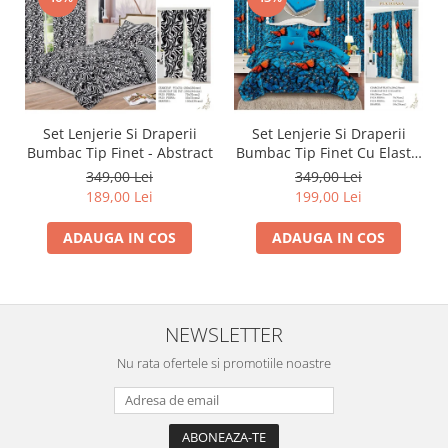
Set Lenjerie Si Draperii
Set Lenjerie Si Draperii
Bumbac Tip Finet - Abstract
Bumbac Tip Finet Cu Elastic
- Dansul Fluturilor
349,00 Lei
349,00 Lei
189,00 Lei
199,00 Lei
ADAUGA IN COS
ADAUGA IN COS
NEWSLETTER
Nu rata ofertele si promotiile noastre