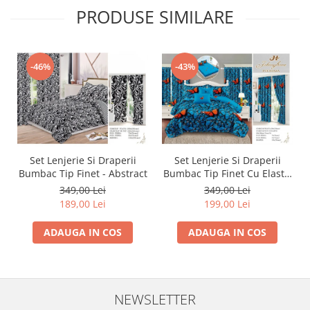
PRODUSE SIMILARE
-46%
-43%
Set Lenjerie Si Draperii
Set Lenjerie Si Draperii
Bumbac Tip Finet - Abstract
Bumbac Tip Finet Cu Elastic
- Dansul Fluturilor
349,00 Lei
349,00 Lei
189,00 Lei
199,00 Lei
ADAUGA IN COS
ADAUGA IN COS
NEWSLETTER