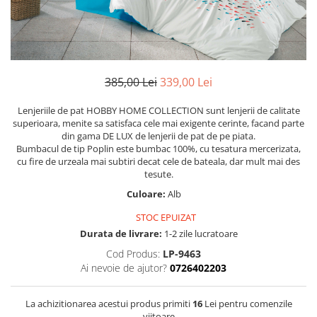
Huse De Pat Damasc
Lenjerii Bumbac 100% - 1 Persoana
Persoana
Cearceaf cu elastic
Huse De Pat Damasc - 140x200cm
Paturi Cocolino Pentru Copii
Bumbac Tip Finet 5D In Relief - 1
Cearceaf normal
Huse De Pat Damasc - 160x200cm
Persoana
Bumbac Satinat Superior
Huse De Pat Damasc - 180x200cm
Cearceaf cu elastic 4 piese
Cearceaf cu elastic
385,00 Lei
339,00 Lei
Huse De Pat Jersey Reiat
Cearceaf normal 4 piese
Cearceaf normal
Cearceaf Pat + Fețe De Pernă
Set Lenjerie + Draperii 1 Persoana
Lenjeriile de pat HOBBY HOME COLLECTION sunt lenjerii de calitate
Bumbac Satinat 3D
superioara, menite sa satisfaca cele mai exigente cerinte, facand parte
Huse De Pat Catifea / Topper
din gama DE LUX de lenjerii de pat de pe piata.
Cearceaf cu elastic 4 piese
Huse De Pat Catifea / Topper -
Bumbacul de tip Poplin este bumbac 100%, cu tesatura mercerizata,
Cearceaf normal 4 piese
140x200cm
cu fire de urzeala mai subtiri decat cele de bateala, dar mult mai des
Cearceaf normal 6 piese
tesute.
Huse De Pat Catifea / Topper -
Bumbac Tip Damasc
160x200cm
Culoare:
Alb
Huse De Pat Catifea / Topper -
Cearceaf normal 4 piese
STOC EPUIZAT
180x200cm
Cearceaf cu elastic 4 piese
Durata de livrare:
1-2 zile lucratoare
Huse Din Frotir
Cearceaf normal 6 piese
Cod Produs:
LP-9463
Huse De Pat Cocolino
Ai nevoie de ajutor?
0726402203
Cearceaf cu elastic 6 piese
Lenjerii De Pat Cocolino
Huse De Pat Cocolino Tricotate
La achizitionarea acestui produs primiti
16
Lei pentru comenzile
Cearceaf normal 4 piese
Huse De Pat Tricotate 140x200cm
viitoare