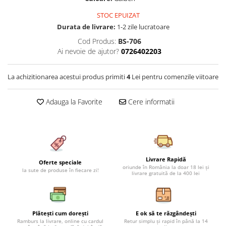
Cearceaf cu elastic 4 piese
Huse De Pat Tricotate 160x200cm
STOC EPUIZAT
Cearceaf normal 6 piese
Huse De Pat Tricotate 180x200cm
Durata de livrare:
1-2 zile lucratoare
Lenjerii Catifea
Huse Impermeabile
Cod Produs:
BS-706
Cearceaf cu elastic
Huse Impermeabile 160x200cm
Ai nevoie de ajutor?
0726402203
Cearceaf normal
Huse Impermeabile 180x200cm
Lenjerii Pufoase Fluffy/ Rabbit
La achizitionarea acestui produs primiti
4
Lei pentru comenzile viitoare
Bumbac Neted Nesatinat
Adauga la Favorite
Cere informatii
Bumbac 100% Poplin Hobby
Bumbac 100%
Lenjerii Satin Premium
Lenjerii Jacquard
Livrare Rapidă
Oferte speciale
oriunde în România la doar 18 lei și
Lenjerii Matase
la sute de produse în fiecare zi!
livrare gratuită de la 400 lei
Lenjerii Creponate
Lenjerii pentru PASTE
Plătești cum dorești
E ok să te răzgândești
Set Lenjerie + Draperii Pat Dublu
Ramburs la livrare, online cu cardul
Retur simplu și rapid în până la 14