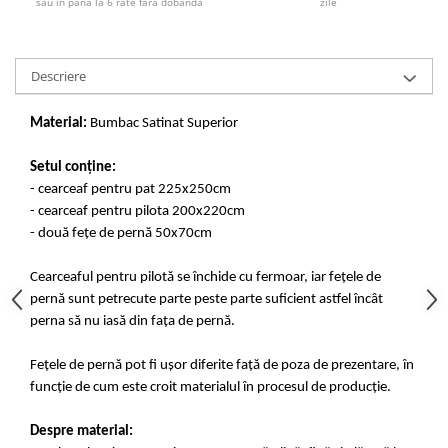
sau în până la 6 rate fără dobândă
zile
Descriere
Material:
Bumbac Satinat Superior
Setul conține:
- cearceaf pentru pat 225x250cm
- cearceaf pentru pilota 200x220cm
- două fețe de pernă 50x70cm
Cearceaful pentru pilotă se închide cu fermoar, iar fețele de
pernă sunt petrecute parte peste parte suficient astfel încât
perna să nu iasă din fața de pernă.
Fețele de pernă pot fi ușor diferite față de poza de prezentare, în
funcție de cum este croit materialul în procesul de producție.
Despre material: