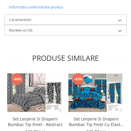
Informatii conformitate produs
Caracteristici
Review-uri
(0)
PRODUSE SIMILARE
-46%
-43%
Set Lenjerie Si Draperii
Set Lenjerie Si Draperii
Bumbac Tip Finet - Abstract
Bumbac Tip Finet Cu Elastic
- Dansul Fluturilor