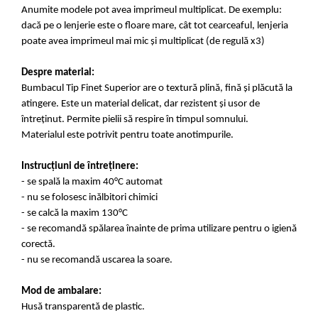
Anumite modele pot avea imprimeul multiplicat. De exemplu:
dacă pe o lenjerie este o floare mare, cât tot cearceaful, lenjeria
poate avea imprimeul mai mic și multiplicat (de regulă x3)
Despre material:
Bumbacul Tip Finet Superior are o textură plină, fină și plăcută la
atingere. Este un material delicat, dar rezistent și usor de
întreținut. Permite pielii să respire în timpul somnului.
Materialul este potrivit pentru toate anotimpurile.
Instrucțiuni de întreținere:
- se spală la maxim 40°C automat
- nu se folosesc inălbitori chimici
- se calcă la maxim 130°C
- se recomandă spălarea înainte de prima utilizare pentru o igienă
corectă.
- nu se recomandă uscarea la soare.
Mod de ambalare:
Husă transparentă de plastic.