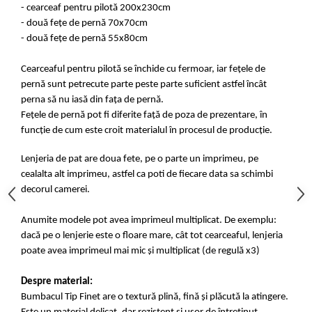
- cearceaf pentru pilotă 200x230cm
- două fețe de pernă 70x70cm
- două fețe de pernă 55x80cm
Cearceaful pentru pilotă se închide cu fermoar, iar fețele de
pernă sunt petrecute parte peste parte suficient astfel încât
perna să nu iasă din fața de pernă.
Fețele de pernă pot fi diferite față de poza de prezentare, în
funcție de cum este croit materialul în procesul de producție.
Lenjeria de pat are doua fete, pe o parte un imprimeu, pe
cealalta alt imprimeu, astfel ca poti de fiecare data sa schimbi
decorul camerei.
Anumite modele pot avea imprimeul multiplicat. De exemplu:
dacă pe o lenjerie este o floare mare, cât tot cearceaful, lenjeria
poate avea imprimeul mai mic și multiplicat (de regulă x3)
Despre material:
Bumbacul Tip Finet are o textură plină, fină și plăcută la atingere.