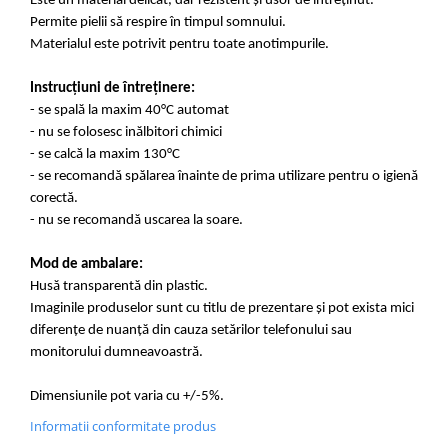
Este un material delicat, dar rezistent și usor de întreținut.
Permite pielii să respire în timpul somnului.
Materialul este potrivit pentru toate anotimpurile.
Instrucțiuni de întreținere:
- se spală la maxim 40°C automat
- nu se folosesc inălbitori chimici
- se calcă la maxim 130°C
- se recomandă spălarea înainte de prima utilizare pentru o igienă
corectă.
- nu se recomandă uscarea la soare.
Mod de ambalare:
Husă transparentă din plastic.
Imaginile produselor sunt cu titlu de prezentare și pot exista mici
diferențe de nuanță din cauza setărilor telefonului sau
monitorului dumneavoastră.
Dimensiunile pot varia cu +/-5%.
Informatii conformitate produs