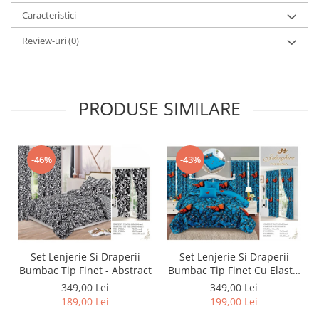
Caracteristici
Review-uri
(0)
PRODUSE SIMILARE
-46%
-43%
Set Lenjerie Si Draperii
Set Lenjerie Si Draperii
Bumbac Tip Finet - Abstract
Bumbac Tip Finet Cu Elastic
- Dansul Fluturilor
349,00 Lei
349,00 Lei
189,00 Lei
199,00 Lei