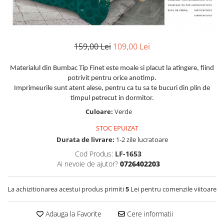
Huse De Pat Damasc
Lenjerii Bumbac 100% - 1 Persoana
Persoana
Cearceaf cu elastic
Huse De Pat Damasc - 140x200cm
Paturi Cocolino Pentru Copii
Bumbac Tip Finet 5D In Relief - 1
Cearceaf normal
Huse De Pat Damasc - 160x200cm
Persoana
Bumbac Satinat Superior
Huse De Pat Damasc - 180x200cm
159,00 Lei
109,00 Lei
Cearceaf cu elastic 4 piese
Cearceaf cu elastic
Huse De Pat Jersey Reiat
Cearceaf normal 4 piese
Cearceaf normal
Materialul din Bumbac Tip Finet este moale si placut la atingere, fiind
Cearceaf Pat + Fețe De Pernă
Set Lenjerie + Draperii 1 Persoana
potrivit pentru orice anotimp.
Bumbac Satinat 3D
Huse De Pat Catifea / Topper
Imprimeurile sunt atent alese, pentru ca tu sa te bucuri din plin de
Cearceaf cu elastic 4 piese
timpul petrecut in dormitor.
Huse De Pat Catifea / Topper -
Cearceaf normal 4 piese
Culoare:
Verde
140x200cm
Cearceaf normal 6 piese
Huse De Pat Catifea / Topper -
STOC EPUIZAT
Bumbac Tip Damasc
160x200cm
Durata de livrare:
1-2 zile lucratoare
Huse De Pat Catifea / Topper -
Cearceaf normal 4 piese
Cod Produs:
LF-1653
180x200cm
Ai nevoie de ajutor?
0726402203
Cearceaf cu elastic 4 piese
Huse Din Frotir
Cearceaf normal 6 piese
Huse De Pat Cocolino
La achizitionarea acestui produs primiti
5
Lei pentru comenzile viitoare
Cearceaf cu elastic 6 piese
Lenjerii De Pat Cocolino
Huse De Pat Cocolino Tricotate
Adauga la Favorite
Cere informatii
Cearceaf normal 4 piese
Huse De Pat Tricotate 140x200cm