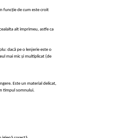
în funcție de cum este croit
ealalta alt imprimeu, astfe ca
u: dacă pe o lenjerie este o
ul mai mic și multiplicat (de
ingere. Este un material delicat,
e în timpul somnului.
 igienă corectă.