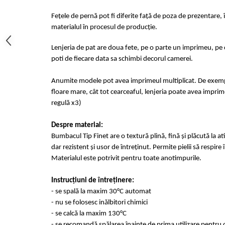
Fețele de pernă pot fi diferite față de poza de prezentare, 
materialul în procesul de producție.
Lenjeria de pat are doua fete, pe o parte un imprimeu, pe c
poti de fiecare data sa schimbi decorul camerei.
Anumite modele pot avea imprimeul multiplicat. De exempl
floare mare, cât tot cearceaful, lenjeria poate avea imprime
regulă x3)
Despre material:
Bumbacul Tip Finet are o textură plină, fină și plăcută la at
dar rezistent și usor de întreținut. Permite pielii să respir
Materialul este potrivit pentru toate anotimpurile.
Instrucțiuni de întreținere:
- se spală la maxim 30°C automat
- nu se folosesc inălbitori chimici
- se calcă la maxim 130°C
- se recomandă spălarea înainte de prima utilizare pentru o