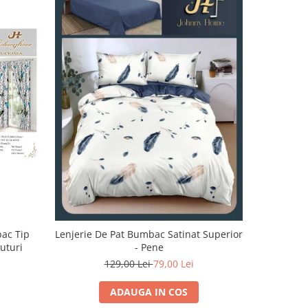
-32%
bac Tip
Lenjerie De Pat Bumbac Satinat Superior
Lenjerie 
luturi
- Pene
129,00 Lei
79,00 Lei
1
ADAUGA IN COS