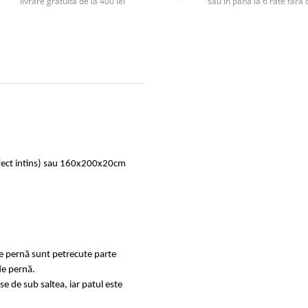
livrare gratuită de la 400 lei
sau în până la 6 rate făr
rfect intins) sau 160x200x20cm
de pernă sunt petrecute parte
de pernă.
se de sub saltea, iar patul este