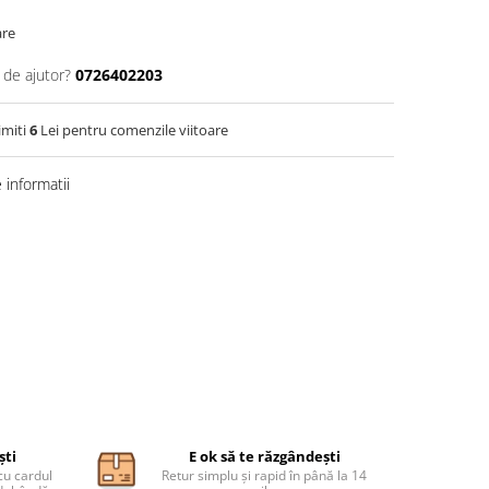
are
 de ajutor?
0726402203
imiti
6
Lei pentru comenzile viitoare
informatii
ști
E ok să te răzgândești
cu cardul
Retur simplu și rapid în până la 14