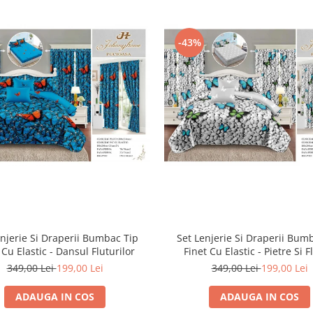
-43%
enjerie Si Draperii Bumbac Tip
Set Lenjerie Si Draperii Bum
 Cu Elastic - Dansul Fluturilor
Finet Cu Elastic - Pietre Si F
349,00 Lei
199,00 Lei
349,00 Lei
199,00 Lei
ADAUGA IN COS
ADAUGA IN COS