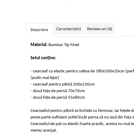
Cearceaf cu elastic 4 piese
Huse De Pat Tricotate 160x200cm
Cearceaf normal 6 piese
Huse De Pat Tricotate 180x200cm
Lenjerii Catifea
Huse Impermeabile
Caracteristici
Review-uri
(0)
Cearceaf cu elastic
Huse Impermeabile 160x200cm
Descriere
Cearceaf normal
Huse Impermeabile 180x200cm
Lenjerii Pufoase Fluffy/ Rabbit
Material:
Bumbac Tip Finet
Bumbac Neted Nesatinat
Setul conține:
Bumbac 100% Poplin Hobby
- cearceaf cu elastic pentru saltea de 180x200x20cm (pe
Bumbac 100%
(putin mai lejer)
Lenjerii Satin Premium
- cearceaf pentru pilotă 200x230cm
Lenjerii Jacquard
- două fețe de pernă 70x70cm
- două fețe de pernă 55x80cm
Lenjerii Matase
Lenjerii Creponate
Cearceaful pentru pilotă se închide cu fermoar, iar fețele 
peste parte suficient astfel încât perna să nu iasă din fața 
Lenjerii pentru PASTE
Cearceaful de pat cu elastic foarte practic, acesta nu mai ie
Set Lenjerie + Draperii Pat Dublu
mereu aranjat.