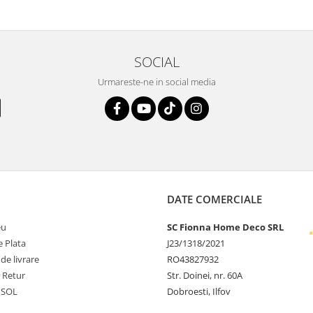
SOCIAL
Urmareste-ne in social media
DATE COMERCIALE
eu
SC Fionna Home Deco SRL
 Plata
J23/1318/2021
 de livrare
RO43827932
e Retur
Str. Doinei, nr. 60A
 SOL
Dobroesti, Ilfov