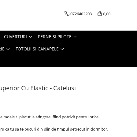
0726402203
0,00
CUVERTURI
PERNE ŞI PILOTE
IE
FOTOLII SI CANAPELE
uperior Cu Elastic - Catelusi
 moale si placut la atingere, fiind potrivit pentru orice
u ca tu sa te bucuri din plin de timpul petrecut in dormitor.