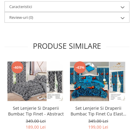
Caracteristici
Review-uri
(0)
PRODUSE SIMILARE
-46%
-43%
Set Lenjerie Si Draperii
Set Lenjerie Si Draperii
Bumbac Tip Finet - Abstract
Bumbac Tip Finet Cu Elastic
- Dansul Fluturilor
349,00 Lei
349,00 Lei
189,00 Lei
199,00 Lei