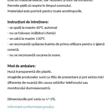
Este un material delicat, dar rezistent și usor de întreținut.
Permite pielii să respire în timpul somnului.
Materialul este potrivit pentru toate anotimpurile.
Instrucțiuni de întreținere:
- se spală la maxim 40°C automat
- nu se folosesc inălbitori chimici
- se calcă la maxim 130°C
- se recomandă spălarea înainte de prima utilizare pentru o igienă
corectă.
- nu se recomandă uscarea la soare.
Mod de ambalare:
Husă transparentă din plastic.
Imaginile produselor sunt cu titlu de prezentare și pot exista mici
diferențe de nuanță din cauza setărilor telefonului sau
monitorului dumneavoastră.
Dimensiunile pot varia cu +/-5%.
Informatii conformitate produs