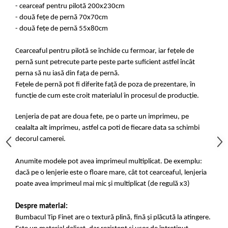
- cearceaf pentru pilotă 200x230cm
- două fețe de pernă 70x70cm
- două fețe de pernă 55x80cm
Cearceaful pentru pilotă se închide cu fermoar, iar fețele de
pernă sunt petrecute parte peste parte suficient astfel încât
perna să nu iasă din fața de pernă.
Fețele de pernă pot fi diferite față de poza de prezentare, în
funcție de cum este croit materialul în procesul de producție.
Lenjeria de pat are doua fete, pe o parte un imprimeu, pe
cealalta alt imprimeu, astfel ca poti de fiecare data sa schimbi
decorul camerei.
Anumite modele pot avea imprimeul multiplicat. De exemplu:
dacă pe o lenjerie este o floare mare, cât tot cearceaful, lenjeria
poate avea imprimeul mai mic și multiplicat (de regulă x3)
Despre material:
Bumbacul Tip Finet are o textură plină, fină și plăcută la atingere.