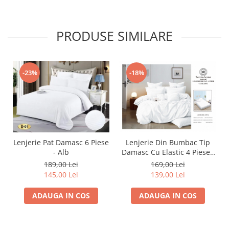
PRODUSE SIMILARE
-23%
-18%
Lenjerie Pat Damasc 6 Piese
Lenjerie Din Bumbac Tip
- Alb
Damasc Cu Elastic 4 Piese -
Alb
189,00 Lei
169,00 Lei
145,00 Lei
139,00 Lei
ADAUGA IN COS
ADAUGA IN COS