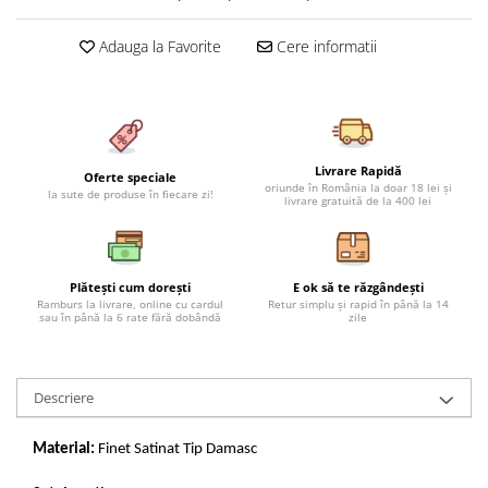
Cearceaf cu elastic 4 piese
Huse De Pat Tricotate 160x200cm
Cearceaf normal 6 piese
Adauga la Favorite
Cere informatii
Huse De Pat Tricotate 180x200cm
Lenjerii Catifea
Huse Impermeabile
Cearceaf cu elastic
Huse Impermeabile 160x200cm
Cearceaf normal
Huse Impermeabile 180x200cm
Lenjerii Pufoase Fluffy/ Rabbit
Livrare Rapidă
Oferte speciale
oriunde în România la doar 18 lei și
la sute de produse în fiecare zi!
Bumbac Neted Nesatinat
livrare gratuită de la 400 lei
Bumbac 100% Poplin Hobby
Bumbac 100%
Plătești cum dorești
E ok să te răzgândești
Lenjerii Satin Premium
Ramburs la livrare, online cu cardul
Retur simplu și rapid în până la 14
sau în până la 6 rate fără dobândă
zile
Lenjerii Jacquard
Lenjerii Matase
Descriere
Lenjerii Creponate
Lenjerii pentru PASTE
Material:
Finet Satinat Tip Damasc
Set Lenjerie + Draperii Pat Dublu