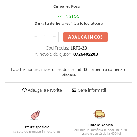
Cearceaf cu elastic 4 piese
Huse De Pat Tricotate 160x200cm
Culoare:
Rosu
Cearceaf normal 6 piese
Huse De Pat Tricotate 180x200cm
IN STOC
Lenjerii Catifea
Huse Impermeabile
Durata de livrare:
1-2 zile lucratoare
Cearceaf cu elastic
Huse Impermeabile 160x200cm
ADAUGA IN COS
Cearceaf normal
Huse Impermeabile 180x200cm
Lenjerii Pufoase Fluffy/ Rabbit
Cod Produs:
LRF3-23
Ai nevoie de ajutor?
0726402203
Bumbac Neted Nesatinat
Bumbac 100% Poplin Hobby
La achizitionarea acestui produs primiti
13
Lei pentru comenzile
Bumbac 100%
viitoare
Lenjerii Satin Premium
Adauga la Favorite
Cere informatii
Lenjerii Jacquard
Lenjerii Matase
Lenjerii Creponate
Lenjerii pentru PASTE
Livrare Rapidă
Oferte speciale
oriunde în România la doar 18 lei și
Set Lenjerie + Draperii Pat Dublu
la sute de produse în fiecare zi!
livrare gratuită de la 400 lei