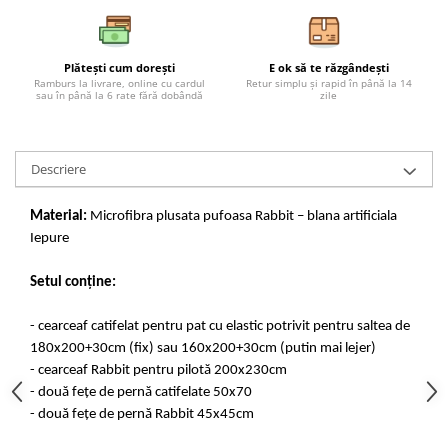
Plătești cum dorești
E ok să te răzgândești
Ramburs la livrare, online cu cardul
Retur simplu și rapid în până la 14
sau în până la 6 rate fără dobândă
zile
Descriere
Material:
Microfibra plusata pufoasa Rabbit – blana artificiala
Iepure
Setul conține:
- cearceaf catifelat pentru pat cu elastic potrivit pentru saltea de
180x200+30cm (fix) sau 160x200+30cm (putin mai lejer)
- cearceaf Rabbit pentru pilotă 200x230cm
- două fețe de pernă catifelate 50x70
- două fețe de pernă Rabbit 45x45cm