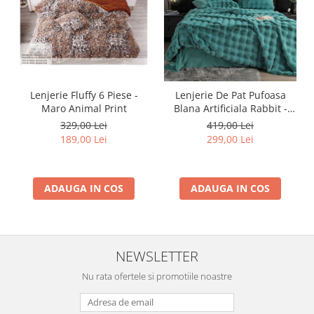
Lenjerie Fluffy 6 Piese -
Lenjerie De Pat Pufoasa
Maro Animal Print
Blana Artificiala Rabbit -
Iepure Luxury Edition -
329,00 Lei
419,00 Lei
Turquoise
189,00 Lei
299,00 Lei
ADAUGA IN COS
ADAUGA IN COS
NEWSLETTER
Nu rata ofertele si promotiile noastre