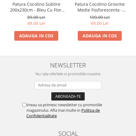
Patura Cocolino Subtire
Patura Cocolino Grosime
200x230cm - Bleu Cu Flori
Medie Fosforescenta -
Vesele
Unicorni In Spatiu Mov
89,00 Lei
109,00 Lei
49,00 Lei
69,00 Lei
ADAUGA IN COS
ADAUGA IN COS
NEWSLETTER
Nu rata ofertele si promotiile noastre
Vreau sa primesc newsletter cu promotiile
magazinului. Afla mai multe in
Politica de
Confidentialitate
SOCIAL