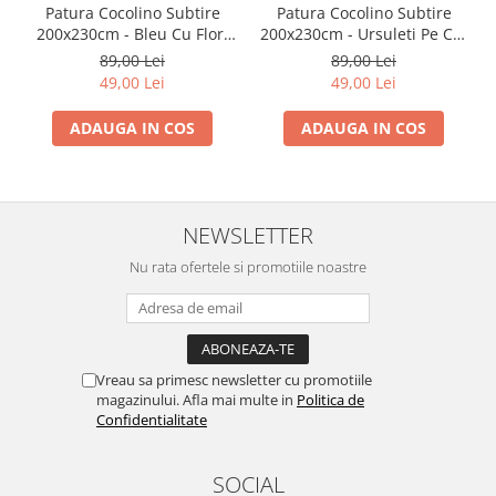
Patura Cocolino Subtire
Patura Cocolino Subtire
200x230cm - Bleu Cu Flori
200x230cm - Ursuleti Pe Cer
Vesele
Albastru
89,00 Lei
89,00 Lei
49,00 Lei
49,00 Lei
ADAUGA IN COS
ADAUGA IN COS
NEWSLETTER
Nu rata ofertele si promotiile noastre
Vreau sa primesc newsletter cu promotiile
magazinului. Afla mai multe in
Politica de
Confidentialitate
SOCIAL