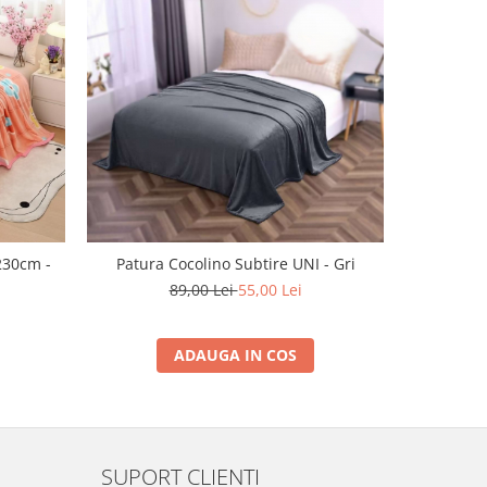
-38%
230cm -
Patura Cocolino Subtire UNI - Gri
Patura Co
89,00 Lei
55,00 Lei
ADAUGA IN COS
SUPORT CLIENTI