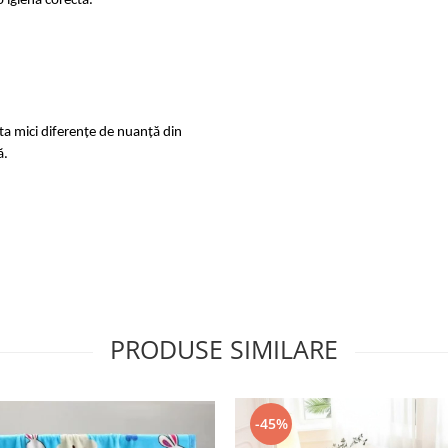
 igienă corectă.
sta mici diferențe de nuanță din
ă.
PRODUSE SIMILARE
-45%