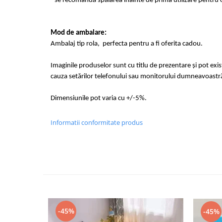
- se recomandă spălarea înainte de prima utilizare pentru o
Mod de ambalare:
Ambalaj tip rola, perfecta pentru a fi oferita cadou.
Imaginile produselor sunt cu titlu de prezentare și pot exi
cauza setărilor telefonului sau monitorului dumneavoastr
Dimensiunile pot varia cu +/-5%.
Informatii conformitate produs
-45%
-45%