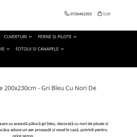
0726402203
0,00
CUVERTURI
PERNE ŞI PILOTE
IE
FOTOLII SI CANAPELE
re 200x230cm - Gri Bleu Cu Nori De
re cu această pătură gri bleu, decorată cu nori de ploaie si
ucăuș aduce un aer proaspăt și vesel în casă, potrivit pentru
orice sezon.