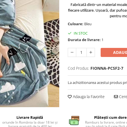
Fabricată dintr-un material moale ș
fiecare utilizare. Ușoară, dar pufoas
pentru mom
Culoare:
Bleu
IN STOC
Durata de livrare:
1
ADAUG
Cod Produs:
FIONNA-PCSF2-7
La achizitionarea acestui produs pr
Adauga la Favorite
Cere 
Livrare Rapidă
Plătești cum dore
oriunde în România la doar 18 lei și
Ramburs la livrare, online 
livrare gratuită de la 400 lei
sau în până la 6 rate făr