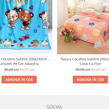
 Cocolino Subtire 200x230cm -
Patura Cocolino Subtire 200x
Ursuleti Pe Cer Albastru
Corai Cu Flori
89,00 Lei
49,00 Lei
89,00 Lei
49,00 Lei
ADAUGA IN COS
ADAUGA IN COS
SOCIAL