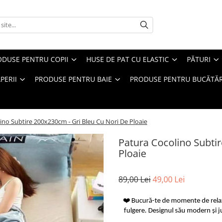
ODUSE PENTRU COPII
HUSE DE PAT CU ELASTIC
PĂTURI
PERII
PRODUSE PENTRU BAIE
PRODUSE PENTRU BUCĂTĂR
ino Subtire 200x230cm - Gri Bleu Cu Nori De Ploaie
Patura Cocolino Subti
Ploaie
89,00 Lei
49,00 Lei
❤️ Bucură-te de momente de relaxa
fulgere. Designul său modern și j