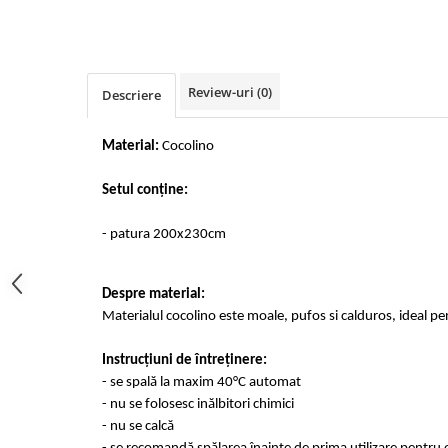
Cearceaf cu elastic 4 piese
Huse De Pat Tricotate 160x200cm
Cearceaf normal 6 piese
Huse De Pat Tricotate 180x200cm
Lenjerii Catifea
Huse Impermeabile
Review-uri
(0)
Descriere
Cearceaf cu elastic
Huse Impermeabile 160x200cm
Cearceaf normal
Huse Impermeabile 180x200cm
Material:
Cocolino
Lenjerii Pufoase Fluffy/ Rabbit
Bumbac Neted Nesatinat
Setul conține:
Bumbac 100% Poplin Hobby
- patura 200x230cm
Bumbac 100%
Lenjerii Satin Premium
Despre material:
Lenjerii Jacquard
Materialul cocolino este moale, pufos si calduros, ideal pe
Lenjerii Matase
Instrucțiuni de întreținere:
Lenjerii Creponate
- se spală la maxim 40°C automat
Lenjerii pentru PASTE
- nu se folosesc inălbitori chimici
- nu se calcă
Set Lenjerie + Draperii Pat Dublu