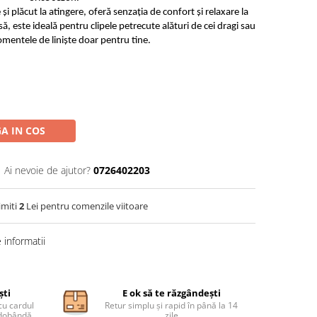
i plăcut la atingere, oferă senzația de confort și relaxare la
ă, este ideală pentru clipele petrecute alături de cei dragi sau
entele de liniște doar pentru tine.
A IN COS
Ai nevoie de ajutor?
0726402203
imiti
2
Lei pentru comenzile viitoare
informatii
ști
E ok să te răzgândești
cu cardul
Retur simplu și rapid în până la 14
ă dobândă
zile