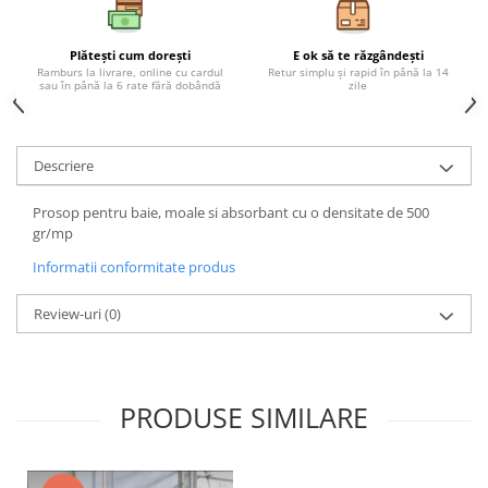
Plătești cum dorești
E ok să te răzgândești
Ramburs la livrare, online cu cardul
Retur simplu și rapid în până la 14
sau în până la 6 rate fără dobândă
zile
Descriere
Prosop pentru baie, moale si absorbant cu o densitate de 500
gr/mp
Informatii conformitate produs
Review-uri
(0)
PRODUSE SIMILARE