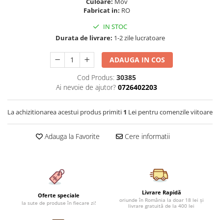
Culoare:
Mov
Cearceaf cu elastic 4 piese
Huse De Pat Tricotate 160x200cm
Fabricat in:
RO
Cearceaf normal 6 piese
Huse De Pat Tricotate 180x200cm
IN STOC
Lenjerii Catifea
Huse Impermeabile
Durata de livrare:
1-2 zile lucratoare
Cearceaf cu elastic
Huse Impermeabile 160x200cm
ADAUGA IN COS
Cearceaf normal
Huse Impermeabile 180x200cm
Lenjerii Pufoase Fluffy/ Rabbit
Cod Produs:
30385
Ai nevoie de ajutor?
0726402203
Bumbac Neted Nesatinat
Bumbac 100% Poplin Hobby
La achizitionarea acestui produs primiti
1
Lei pentru comenzile viitoare
Bumbac 100%
Lenjerii Satin Premium
Adauga la Favorite
Cere informatii
Lenjerii Jacquard
Lenjerii Matase
Lenjerii Creponate
Livrare Rapidă
Lenjerii pentru PASTE
Oferte speciale
oriunde în România la doar 18 lei și
la sute de produse în fiecare zi!
livrare gratuită de la 400 lei
Set Lenjerie + Draperii Pat Dublu