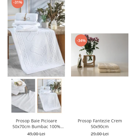
-31%
-34%
Prosop Baie Picioare
Prosop Fantezie Crem
50x70cm Bumbac 100%
50x90cm
Gros
49,00 Lei
29,00 Lei