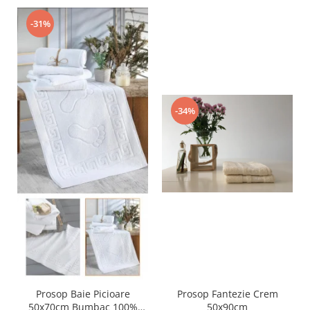
-31%
-34%
Prosop Baie Picioare
Prosop Fantezie Crem
50x70cm Bumbac 100%
50x90cm