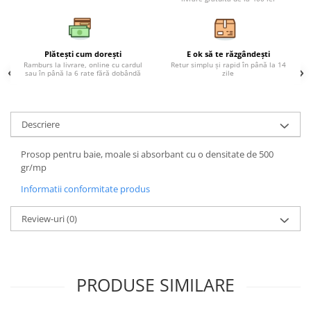
Plătești cum dorești
E ok să te răzgândești
Ramburs la livrare, online cu cardul
Retur simplu și rapid în până la 14
sau în până la 6 rate fără dobândă
zile
Descriere
Prosop pentru baie, moale si absorbant cu o densitate de 500
gr/mp
Informatii conformitate produs
Review-uri
(0)
PRODUSE SIMILARE