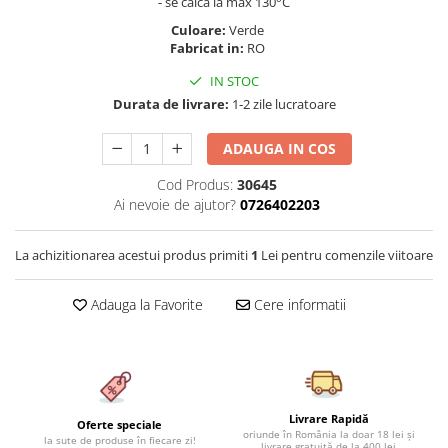
- se calca la max 130°C
Cearceaf cu elastic 4 piese
Huse De Pat Tricotate 160x200cm
Culoare:
Verde
Cearceaf normal 6 piese
Huse De Pat Tricotate 180x200cm
Fabricat in:
RO
Lenjerii Catifea
Huse Impermeabile
IN STOC
Cearceaf cu elastic
Huse Impermeabile 160x200cm
Durata de livrare:
1-2 zile lucratoare
Cearceaf normal
Huse Impermeabile 180x200cm
ADAUGA IN COS
Lenjerii Pufoase Fluffy/ Rabbit
Bumbac Neted Nesatinat
Cod Produs:
30645
Ai nevoie de ajutor?
0726402203
Bumbac 100% Poplin Hobby
Bumbac 100%
La achizitionarea acestui produs primiti
1
Lei pentru comenzile viitoare
Lenjerii Satin Premium
Adauga la Favorite
Cere informatii
Lenjerii Jacquard
Lenjerii Matase
Lenjerii Creponate
Lenjerii pentru PASTE
Livrare Rapidă
Oferte speciale
Set Lenjerie + Draperii Pat Dublu
oriunde în România la doar 18 lei și
la sute de produse în fiecare zi!
livrare gratuită de la 400 lei