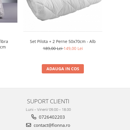
-39%
fibra
Set Pilota + 2 Perne 50x70cm - Alb
Set Luxur
0cm
189,00 Lei
149,00 Lei
2
ADAUGA IN COS
SUPORT CLIENTI
Luni – Vineri/ 09.00 – 18.00
0726402203
contact@fionna.ro