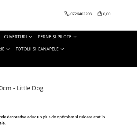
0726402203
0,00
CUVERTURI
PERNE ŞI PILOTE
IE
FOTOLII SI CANAPELE
cm - Little Dog
ele decorative aduc un plus de optimism si culoare atat in
ale.