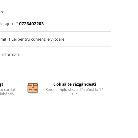
are
de ajutor?
0726402203
imiti
1
Lei pentru comenzile viitoare
informatii
ști
E ok să te răzgândești
cu cardul
Retur simplu și rapid în până la 14
ă dobândă
zile