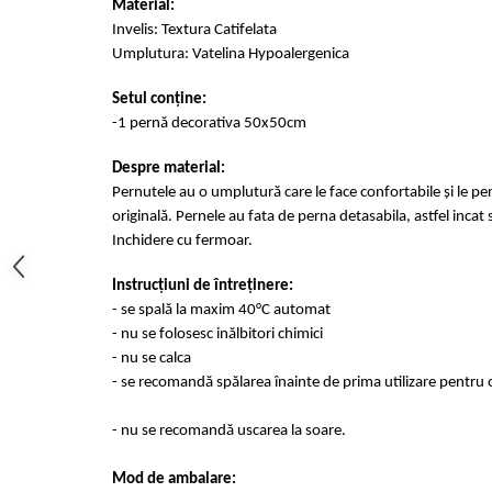
Material:
Cearceaf cu elastic 4 piese
Huse De Pat Tricotate 160x200cm
Invelis: Textura Catifelata
Cearceaf normal 6 piese
Huse De Pat Tricotate 180x200cm
Umplutura: Vatelina Hypoalergenica
Lenjerii Catifea
Huse Impermeabile
Setul conține:
Cearceaf cu elastic
Huse Impermeabile 160x200cm
-1 pernă decorativa 50x50cm
Cearceaf normal
Huse Impermeabile 180x200cm
Lenjerii Pufoase Fluffy/ Rabbit
Despre material:
Pernutele au o umplutură care le face confortabile și le pe
Bumbac Neted Nesatinat
originală. Pernele au fata de perna detasabila, astfel incat 
Bumbac 100% Poplin Hobby
Inchidere cu fermoar.
Bumbac 100%
Instrucțiuni de întreținere:
Lenjerii Satin Premium
- se spală la maxim 40°C automat
Lenjerii Jacquard
- nu se folosesc inălbitori chimici
- nu se calca
Lenjerii Matase
- se recomandă spălarea înainte de prima utilizare pentru o
Lenjerii Creponate
- nu se recomandă uscarea la soare.
Lenjerii pentru PASTE
Set Lenjerie + Draperii Pat Dublu
Mod de ambalare: