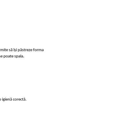
rmite să își păstreze forma
se poate spala.
 igienă corectă.