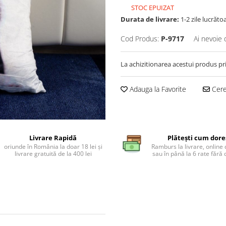
STOC EPUIZAT
Durata de livrare:
1-2 zile lucrăto
Cod Produs:
P-9717
Ai nevoie 
La achizitionarea acestui produs pr
Adauga la Favorite
Cere 
Livrare Rapidă
Plătești cum dore
oriunde în România la doar 18 lei și
Ramburs la livrare, online 
livrare gratuită de la 400 lei
sau în până la 6 rate făr