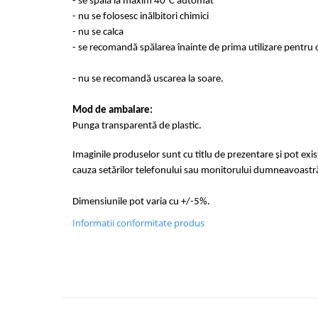
- se spală la maxim 40°C automat
- nu se folosesc inălbitori chimici
- nu se calca
- se recomandă
spălarea
înainte de prima utilizare pentru 
- nu se recomandă uscarea la soare.
Mod de
ambalare
:
Punga transparentă de plastic.
Imaginile produselor sunt cu titlu de prezentare și pot exi
cauza setărilor telefonului sau monitorului
dumneavoastr
Dimensiunile
pot varia cu +/-5%.
Informatii conformitate produs