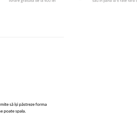
livrare gratuită de la 400 lei
sau în până la 6 rate făr
rmite
să își păstreze forma
se poate spala.