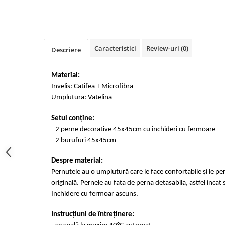
Cearceaf cu elastic 4 piese
Huse De Pat Tricotate 160x200cm
Cearceaf normal 6 piese
Huse De Pat Tricotate 180x200cm
Lenjerii Catifea
Huse Impermeabile
Caracteristici
Review-uri
(0)
Cearceaf cu elastic
Huse Impermeabile 160x200cm
Descriere
Cearceaf normal
Huse Impermeabile 180x200cm
Lenjerii Pufoase Fluffy/ Rabbit
Material:
Invelis: Catifea + Microfibra
Bumbac Neted Nesatinat
Umplutura: Vatelina
Bumbac 100% Poplin Hobby
Setul conține:
Bumbac 100%
- 2 perne decorative 45x45cm cu
inchideri
cu fermoare
Lenjerii Satin Premium
- 2 burufuri 45x45cm
Lenjerii Jacquard
Despre material:
Lenjerii Matase
Pernutele au o umplutură care le face confortabile și le
pe
originală. Pernele au fata de perna detasabila, astfel incat 
Lenjerii Creponate
Inchidere cu fermoar ascuns.
Lenjerii pentru PASTE
Set Lenjerie + Draperii Pat Dublu
Instrucțiuni de
întreținere
: