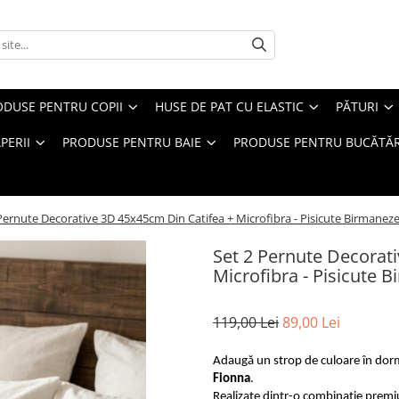
ODUSE PENTRU COPII
HUSE DE PAT CU ELASTIC
PĂTURI
PERII
PRODUSE PENTRU BAIE
PRODUSE PENTRU BUCĂTĂR
Pernute Decorative 3D 45x45cm Din Catifea + Microfibra - Pisicute Birmanez
Set 2 Pernute Decorat
Microfibra - Pisicute 
119,00 Lei
89,00 Lei
Adaugă un strop de culoare în dorm
Fionna
.
Realizate dintr-o
combinație
premiu