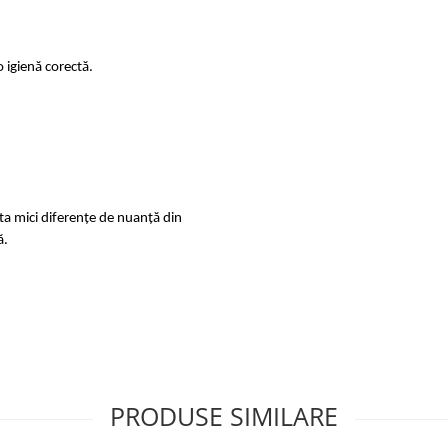
o igienă corectă.
sta mici diferențe de nuanță din
ă
.
PRODUSE SIMILARE