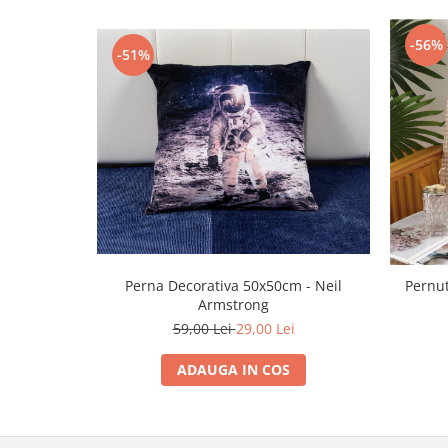
-56%
-51%
Perna Decorativa 50x50cm - Neil
Pernut
Armstrong
59,00 Lei
29,00 Lei
ADAUGA IN COS