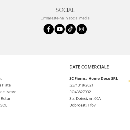
SOCIAL
Urmareste-ne in social media
DATE COMERCIALE
eu
SC Fionna Home Deco SRL
 Plata
J23/1318/2021
 de livrare
RO43827932
e Retur
Str. Doinei, nr. 60A
 SOL
Dobroesti, Ilfov