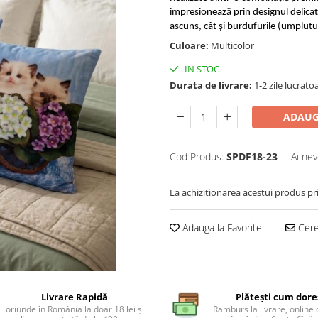
impresionează prin designul delicat
ascuns, cât și burdufurile (umplutur
Culoare:
Multicolor
IN STOC
Durata de livrare:
1-2 zile lucrato
ADAUG
Cod Produs:
SPDF18-23
Ai nev
La achizitionarea acestui produs pr
Adauga la Favorite
Cere 
Livrare Rapidă
Plătești cum dore
oriunde în România la doar 18 lei și
Ramburs la livrare, online 