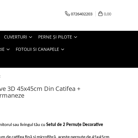
0726402203
0,00
CUVERTURI
PERNE ŞI PILOTE
IE
FOTOLII SI CANAPELE
e
ive 3D 45x45cm Din Catifea +
Birmaneze
itorul sau livingul tău cu
Setul de 2 Pernuțe Decorative
m de catifea fină și microfibră, aceste pernuțe de 45x45cm