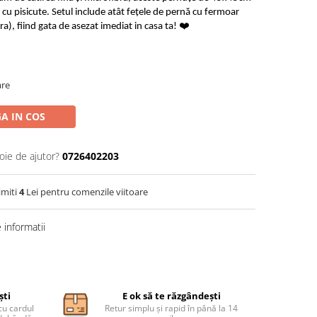
 cu pisicute. Setul include atât fețele de pernă cu fermoar
a), fiind gata de asezat imediat in casa ta! ❤️
are
A IN COS
oie de ajutor?
0726402203
imiti
4
Lei pentru comenzile viitoare
informatii
ști
E ok să te răzgândești
cu cardul
Retur simplu și rapid în până la 14