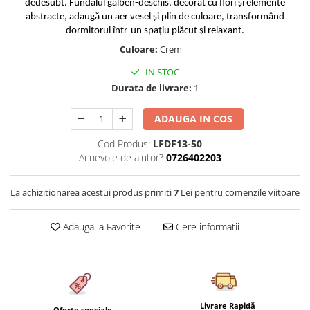
dedesubt. Fundalul galben-deschis, decorat cu flori și elemente
Cearceaf cu elastic 4 piese
Huse De Pat Tricotate 160x200cm
abstracte, adaugă un aer vesel și plin de culoare, transformând
Cearceaf normal 6 piese
Huse De Pat Tricotate 180x200cm
dormitorul într-un spațiu plăcut și relaxant.
Lenjerii Catifea
Huse Impermeabile
Culoare:
Crem
Cearceaf cu elastic
Huse Impermeabile 160x200cm
IN STOC
Cearceaf normal
Huse Impermeabile 180x200cm
Durata de livrare:
1
Lenjerii Pufoase Fluffy/ Rabbit
ADAUGA IN COS
Bumbac Neted Nesatinat
Cod Produs:
LFDF13-50
Bumbac 100% Poplin Hobby
Ai nevoie de ajutor?
0726402203
Bumbac 100%
Lenjerii Satin Premium
La achizitionarea acestui produs primiti
7
Lei pentru comenzile viitoare
Lenjerii Jacquard
Adauga la Favorite
Cere informatii
Lenjerii Matase
Lenjerii Creponate
Lenjerii pentru PASTE
Set Lenjerie + Draperii Pat Dublu
Livrare Rapidă
Oferte speciale