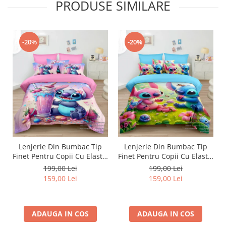
PRODUSE SIMILARE
-20%
-20%
Lenjerie Din Bumbac Tip
Lenjerie Din Bumbac Tip
Finet Pentru Copii Cu Elastic
Finet Pentru Copii Cu Elastic
- Stitch La Cocktail
- Stitch Si Angel Pe Camp
199,00 Lei
199,00 Lei
De Flori
159,00 Lei
159,00 Lei
ADAUGA IN COS
ADAUGA IN COS