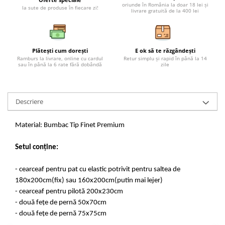
oriunde în România la doar 18 lei și
la sute de produse în fiecare zi!
livrare gratuită de la 400 lei
Plătești cum dorești
E ok să te răzgândești
Ramburs la livrare, online cu cardul
Retur simplu și rapid în până la 14
sau în până la 6 rate fără dobândă
zile
Descriere
Material: Bumbac Tip Finet Premium
Setul conține:
- cearceaf pentru pat cu elastic potrivit pentru saltea de
180x200cm(fix) sau 160x200cm(putin mai lejer)
- cearceaf pentru pilotă 200x230cm
- două fețe de pernă 50x70cm
- două fețe de pernă 75x75cm