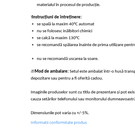
materialul în procesul de producție.
❗
Instrucțiuni de întreținere:
se spală la maxim 40°C automat
nu se folosesc inălbitori chimici
se calcă la maxim 130°C
se recomandă spălarea înainte de prima utilizare pentru
nu se recomandă uscarea la soare.
🎁
Mod de ambalare:
Setul este ambalat într-o husă trans
depozitare sau pentru a fi oferită cadou.
Imaginile produselor sunt cu titlu de prezentare și pot exi
cauza setărilor telefonului sau monitorului dumneavoastr
Dimensiunile pot varia cu +/-5%.
Informatii conformitate produs