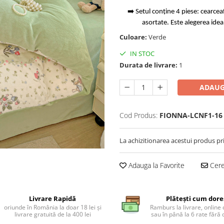
➡️ Setul conține 4 piese: cearcea
asortate. Este alegerea idea
Culoare:
Verde
IN STOC
Durata de livrare:
1
ADAUG
Cod Produs:
FIONNA-LCNF1-16
La achizitionarea acestui produs pr
Adauga la Favorite
Cere 
Livrare Rapidă
Plătești cum dore
oriunde în România la doar 18 lei și
Ramburs la livrare, online 
livrare gratuită de la 400 lei
sau în până la 6 rate făr