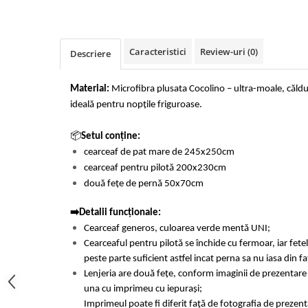
Cearceaf cu elastic 4 piese
Huse De Pat Tricotate 160x200cm
Cearceaf normal 6 piese
Huse De Pat Tricotate 180x200cm
Lenjerii Catifea
Huse Impermeabile
Caracteristici
Review-uri
(0)
Descriere
Cearceaf cu elastic
Huse Impermeabile 160x200cm
Cearceaf normal
Huse Impermeabile 180x200cm
Material:
Microfibra plusata Cocolino – ultra-moale, căldur
Lenjerii Pufoase Fluffy/ Rabbit
ideală pentru nopțile friguroase.
Bumbac Neted Nesatinat
📦
Setul conține:
Bumbac 100% Poplin Hobby
cearceaf de pat mare de 245x250cm
Bumbac 100%
cearceaf pentru pilotă 200x230cm
două fețe de pernă 50x70cm
Lenjerii Satin Premium
Lenjerii Jacquard
➡️Detalii funcționale:
Cearceaf generos, culoarea verde mentă UNI;
Lenjerii Matase
Cearceaful pentru pilotă se închide cu fermoar, iar fet
Lenjerii Creponate
peste parte suficient astfel incat perna sa nu iasa din f
Lenjerii pentru PASTE
Lenjeria are două fețe, conform imaginii de prezentare
una cu imprimeu cu iepurași;
Set Lenjerie + Draperii Pat Dublu
Imprimeul poate fi diferit față de fotografia de prezent