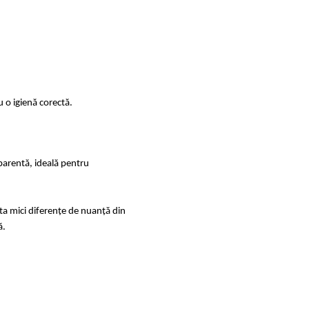
 o igienă corectă.
parentă, ideală pentru
sta mici diferențe de nuanță din
ă.