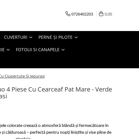
0726402203
0,00
CUVERTURI
PERNE ŞI PILOTE
IE
FOTOLII SI CANAPELE
Cu Ciupercute Si Iepurasi
no 4 Piese Cu Cearceaf Pat Mare - Verde
asi
uțele colorate creează o atmosferă blândă și fermecătoare în
și călduroasă – perfectă pentru nopți liniștite și vise pline de