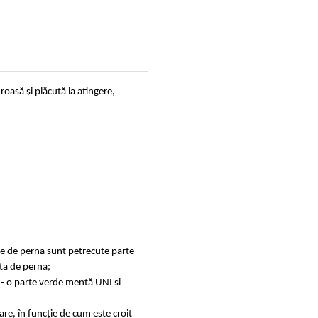
oasă și plăcută la atingere,
ele de perna sunt petrecute parte
ata de perna;
 - o parte verde mentă UNI si
are, în funcție de cum este croit