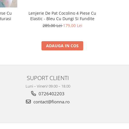
iese Cu
Lenjerie De Pat Cocolino 4 Piese Cu
Lenjerie
uturasi
Elastic - Bleu Cu Dungi Si Fundite
E
289,00 Lei
179,00 Lei
2
ADAUGA IN COS
SUPORT CLIENTI
Luni – Vineri/ 09.00 – 18.00
0726402203
contact@fionna.ro