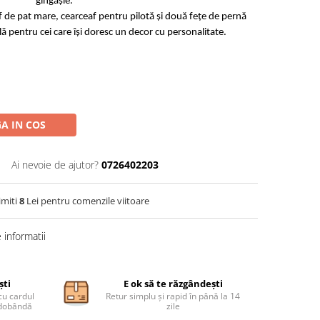
gingășie.
f de pat mare, cearceaf pentru pilotă și două fețe de pernă
lă pentru cei care își doresc un decor cu personalitate.
A IN COS
Ai nevoie de ajutor?
0726402203
imiti
8
Lei pentru comenzile viitoare
informatii
ști
E ok să te răzgândești
cu cardul
Retur simplu și rapid în până la 14
ă dobândă
zile