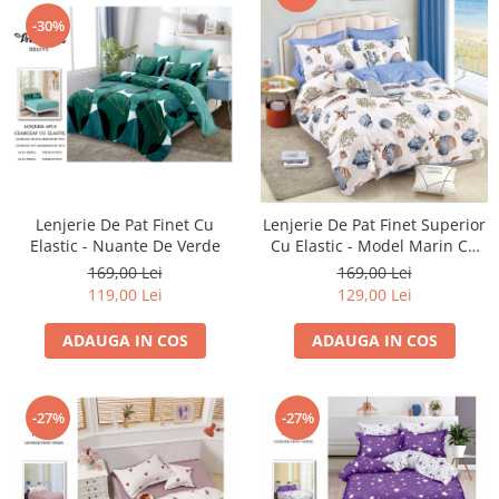
-30%
Lenjerie De Pat Finet Cu
Lenjerie De Pat Finet Superior
Elastic - Nuante De Verde
Cu Elastic - Model Marin Cu
Scoici, Corali, Stea De Mare
169,00 Lei
169,00 Lei
119,00 Lei
129,00 Lei
ADAUGA IN COS
ADAUGA IN COS
-27%
-27%