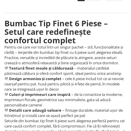
Bumbac Tip Finet 6 Piese –
Setul care redefinește
confortul complet
Pentru cei care vor totul într-un singur pachet – stil, funcționalitate și
răsfăț – lenjeriile din bumbac tip finet cu 6 piese sunt alegerea ideală.
Practice, versatile și incredibil de plăcute la atingere, aceste seturi
creează o atmosferă relaxantă și bine organizată în orice dormitor.
💜
Textură finet moale și călduroasă
– materialul catifelat
păstrează căldura și oferă confort sporit, ideal pentru orice anotimp
💜
Design armonios și complet
– cele 6 piese includ tot ce ai nevoie:
cearșaf pentru pat, husă pentru pilotă și 4 fețe de pernă, în modele
care se integrează ușor în decor
💜
Culori și imprimeuri care inspiră
– de la romantice la moderne,
imprimeuri florale, geometrice sau minimaliste, gata să aducă
personalitate camerei
💜
Detalii care adaugă valoare
– finisaje durabile, material ușor de
întreținut și croială care se așază perfect pe pat
Seturile din bumbac tip finet 6 piese sunt alegerea perfectă pentru cei
care caută confort complet, fără compromisuri. Fie că îți reînnoiești