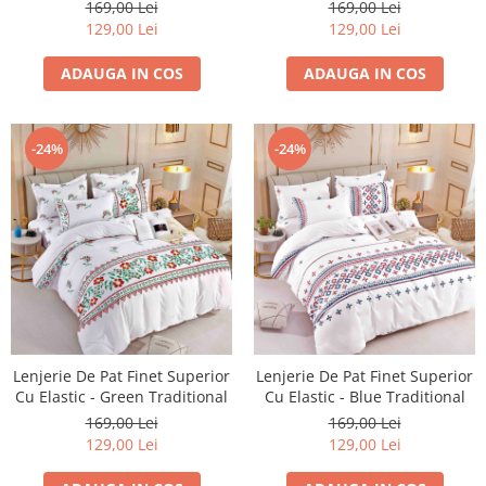
Traditional
169,00 Lei
169,00 Lei
129,00 Lei
129,00 Lei
ADAUGA IN COS
ADAUGA IN COS
-24%
-24%
Lenjerie De Pat Finet Superior
Lenjerie De Pat Finet Superior
Cu Elastic - Green Traditional
Cu Elastic - Blue Traditional
169,00 Lei
169,00 Lei
129,00 Lei
129,00 Lei