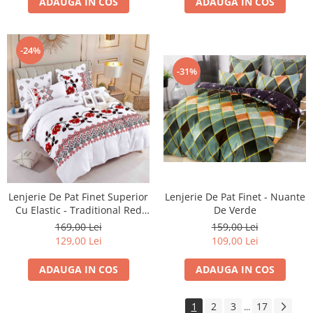
ADAUGA IN COS
ADAUGA IN COS
-24%
-31%
Lenjerie De Pat Finet Superior
Lenjerie De Pat Finet - Nuante
Cu Elastic - Traditional Red
De Verde
Flowers
169,00 Lei
159,00 Lei
129,00 Lei
109,00 Lei
ADAUGA IN COS
ADAUGA IN COS
1
2
3
17
...