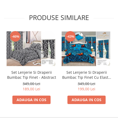
PRODUSE SIMILARE
-46%
-43%
Set Lenjerie Si Draperii
Set Lenjerie Si Draperii
Bumbac Tip Finet - Abstract
Bumbac Tip Finet Cu Elastic
- Dansul Fluturilor
349,00 Lei
349,00 Lei
189,00 Lei
199,00 Lei
ADAUGA IN COS
ADAUGA IN COS