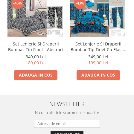
-46%
-43%
Set Lenjerie Si Draperii
Set Lenjerie Si Draperii
Bumbac Tip Finet - Abstract
Bumbac Tip Finet Cu Elastic
- Dansul Fluturilor
349,00 Lei
349,00 Lei
189,00 Lei
199,00 Lei
ADAUGA IN COS
ADAUGA IN COS
NEWSLETTER
Nu rata ofertele si promotiile noastre