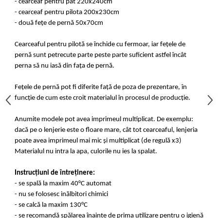
- cearceaf pentru pat 220x240cm
- cearceaf pentru pilota 200x230cm
- două fețe de pernă 50x70cm
Cearceaful pentru pilotă se închide cu fermoar, iar fețele de
pernă sunt petrecute parte peste parte suficient astfel încât
perna să nu iasă din fața de pernă.
Fețele de pernă pot fi diferite față de poza de prezentare, în
funcție de cum este croit materialul în procesul de producție.
Anumite modele pot avea imprimeul multiplicat. De exemplu:
dacă pe o lenjerie este o floare mare, cât tot cearceaful, lenjeria
poate avea imprimeul mai mic și multiplicat (de regulă x3)
Materialul nu intra la apa, culorile nu ies la spalat.
Instrucțiuni de întreținere:
- se spală la maxim 40°C automat
- nu se folosesc inălbitori chimici
- se calcă la maxim 130°C
- se recomandă spălarea înainte de prima utilizare pentru o igienă