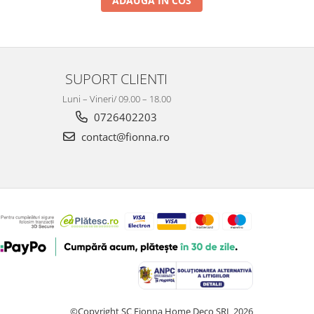
ADAUGA IN COS
SUPORT CLIENTI
Luni – Vineri/ 09.00 – 18.00
0726402203
contact@fionna.ro
©Copyright SC Fionna Home Deco SRL 2026