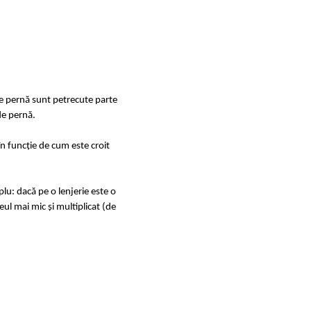
de pernă sunt petrecute parte
de pernă.
în funcție de cum este croit
u: dacă pe o lenjerie este o
ul mai mic și multiplicat (de