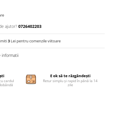
are
de ajutor?
0726402203
imiti
3
Lei pentru comenzile viitoare
informatii
ști
E ok să te răzgândești
cu cardul
Retur simplu și rapid în până la 14
ă dobândă
zile