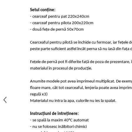
Cearceaf cu elastic 4 piese
Huse De Pat Tricotate 160x200cm
Setul conține:
Cearceaf normal 6 piese
Huse De Pat Tricotate 180x200cm
- cearceaf pentru pat 220x240cm
Lenjerii Catifea
Huse Impermeabile
- cearceaf pentru pilota 200x220cm
Cearceaf cu elastic
Huse Impermeabile 160x200cm
- două fețe de pernă 50x70cm
Cearceaf normal
Huse Impermeabile 180x200cm
Cearceaful pentru pilotă se închide cu fermoar, iar fețele 
Lenjerii Pufoase Fluffy/ Rabbit
peste parte suficient astfel încât perna să nu iasă din fața 
Bumbac Neted Nesatinat
Fețele de pernă pot fi diferite față de poza de prezentare, 
Bumbac 100% Poplin Hobby
materialul în procesul de producție.
Bumbac 100%
Lenjerii Satin Premium
Anumite modele pot avea imprimeul multiplicat. De exempl
floare mare, cât tot cearceaful, lenjeria poate avea imprime
Lenjerii Jacquard
regulă x3)
Lenjerii Matase
Materialul nu intra la apa, culorile nu ies la spalat.
Lenjerii Creponate
Instrucțiuni de întreținere:
Lenjerii pentru PASTE
- se spală la maxim 40°C automat
Set Lenjerie + Draperii Pat Dublu
- nu se folosesc inălbitori chimici