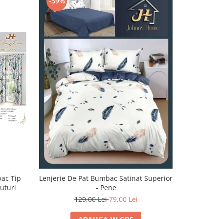
-39%
-32%
bac Tip
Lenjerie De Pat Bumbac Satinat Superior
Lenjerie 
luturi
- Pene
129,00 Lei
79,00 Lei
1