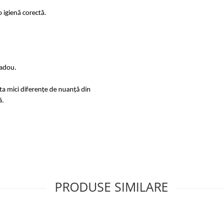
 igienă corectă.
cadou.
sta mici diferențe de nuanță din
ă.
PRODUSE SIMILARE