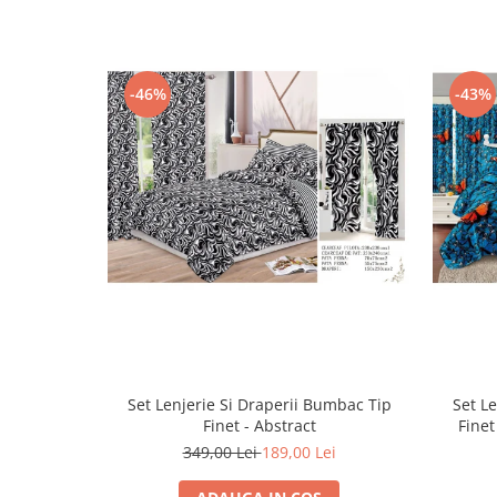
-46%
-43%
Set Lenjerie Si Draperii Bumbac Tip
Set L
Finet - Abstract
Finet
349,00 Lei
189,00 Lei