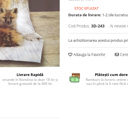
STOC EPUIZAT
Durata de livrare:
1-2 zile lucrato
Cod Produs:
3D-243
Ai nevoie 
La achizitionarea acestui produs pr
Adauga la Favorite
Cere 
Livrare Rapidă
Plătești cum dore
oriunde în România la doar 18 lei și
Ramburs la livrare, online 
livrare gratuită de la 400 lei
sau în până la 6 rate făr