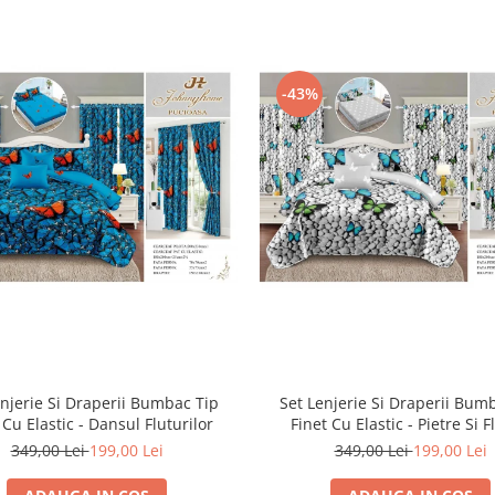
-43%
enjerie Si Draperii Bumbac Tip
Set Lenjerie Si Draperii Bum
 Cu Elastic - Dansul Fluturilor
Finet Cu Elastic - Pietre Si F
349,00 Lei
199,00 Lei
349,00 Lei
199,00 Lei