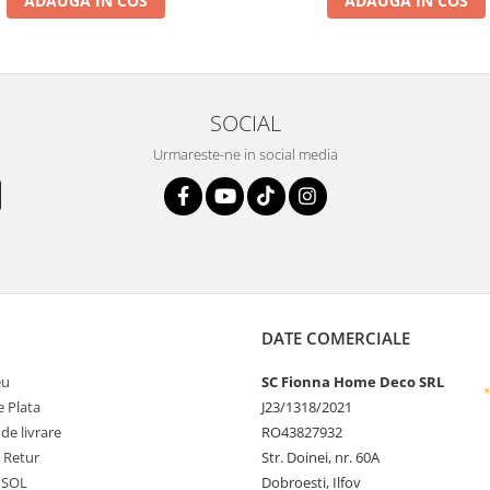
ADAUGA IN COS
ADAUGA IN COS
SOCIAL
Urmareste-ne in social media
DATE COMERCIALE
eu
SC Fionna Home Deco SRL
 Plata
J23/1318/2021
 de livrare
RO43827932
e Retur
Str. Doinei, nr. 60A
 SOL
Dobroesti, Ilfov