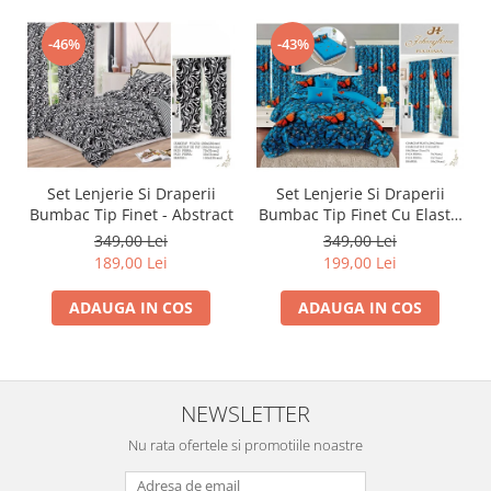
-46%
-43%
Set Lenjerie Si Draperii
Set Lenjerie Si Draperii
Bumbac Tip Finet - Abstract
Bumbac Tip Finet Cu Elastic
- Dansul Fluturilor
349,00 Lei
349,00 Lei
189,00 Lei
199,00 Lei
ADAUGA IN COS
ADAUGA IN COS
NEWSLETTER
Nu rata ofertele si promotiile noastre