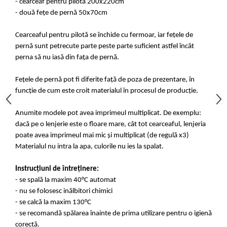
- cearceaf pentru pilota 200x220cm
- două fețe de pernă 50x70cm
Cearceaful pentru pilotă se închide cu fermoar, iar fețele de
pernă sunt petrecute parte peste parte suficient astfel încât
perna să nu iasă din fața de pernă.
Fețele de pernă pot fi diferite față de poza de prezentare, în
funcție de cum este croit materialul în procesul de producție.
Anumite modele pot avea imprimeul multiplicat. De exemplu:
dacă pe o lenjerie este o floare mare, cât tot cearceaful, lenjeria
poate avea imprimeul mai mic și multiplicat (de regulă x3)
Materialul nu intra la apa, culorile nu ies la spalat.
Instrucțiuni de întreținere:
- se spală la maxim 40°C automat
- nu se folosesc inălbitori chimici
- se calcă la maxim 130°C
- se recomandă spălarea înainte de prima utilizare pentru o igienă
corectă.