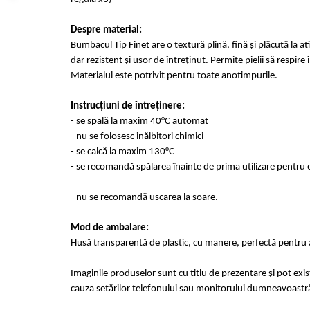
Despre material:
Bumbacul Tip Finet are o textură plină, fină și plăcută la at
dar rezistent și usor de întreținut. Permite pielii să respir
Materialul este potrivit pentru toate anotimpurile.
Instrucțiuni de întreținere:
- se spală la maxim 40°C automat
- nu se folosesc inălbitori chimici
- se calcă la maxim 130°C
- se recomandă spălarea înainte de prima utilizare pentru o
- nu se recomandă uscarea la soare.
Mod de ambalare:
Husă transparentă de plastic, cu manere, perfectă pentru a
Imaginile produselor sunt cu titlu de prezentare și pot exi
cauza setărilor telefonului sau monitorului dumneavoastr