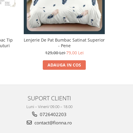
bac Tip
Lenjerie De Pat Bumbac Satinat Superior
Lenjerie 
luturi
- Pene
129,00 Lei
79,00 Lei
1
ADAUGA IN COS
SUPORT CLIENTI
Luni – Vineri/ 09.00 – 18.00
0726402203
contact@fionna.ro