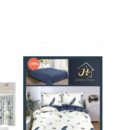
-39%
-32%