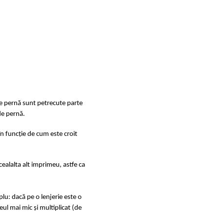
de pernă sunt petrecute parte
de pernă.
în funcție de cum este croit
ealalta alt imprimeu, astfe ca
u: dacă pe o lenjerie este o
ul mai mic și multiplicat (de