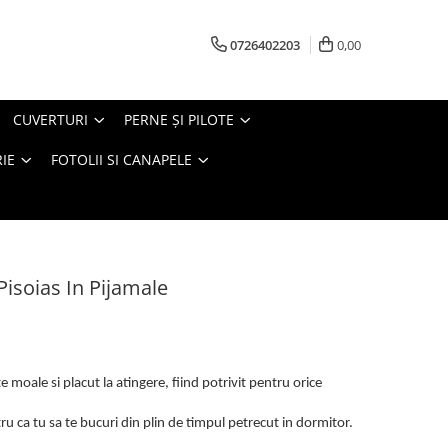
0726402203
0,00
CUVERTURI
PERNE ŞI PILOTE
IE
FOTOLII SI CANAPELE
 Pisoias In Pijamale
 moale si placut la atingere, fiind potrivit pentru orice
u ca tu sa te bucuri din plin de timpul petrecut in dormitor.