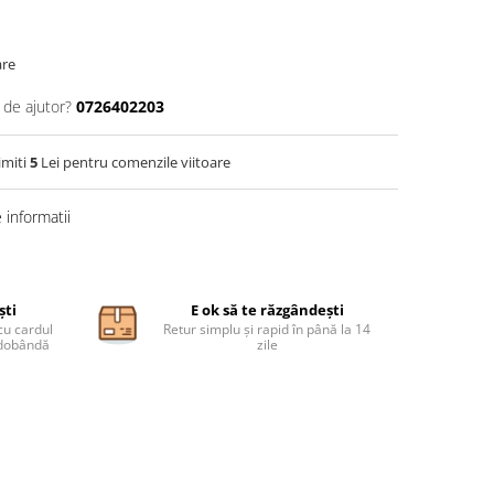
are
 de ajutor?
0726402203
imiti
5
Lei pentru comenzile viitoare
informatii
ști
E ok să te răzgândești
cu cardul
Retur simplu și rapid în până la 14
ă dobândă
zile