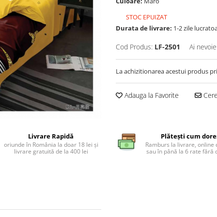
Culoare:
Maro
STOC EPUIZAT
Durata de livrare:
1-2 zile lucrato
Cod Produs:
LF-2501
Ai nevoie
La achizitionarea acestui produs pr
Adauga la Favorite
Cere 
Livrare Rapidă
Plătești cum dore
oriunde în România la doar 18 lei și
Ramburs la livrare, online 
livrare gratuită de la 400 lei
sau în până la 6 rate făr