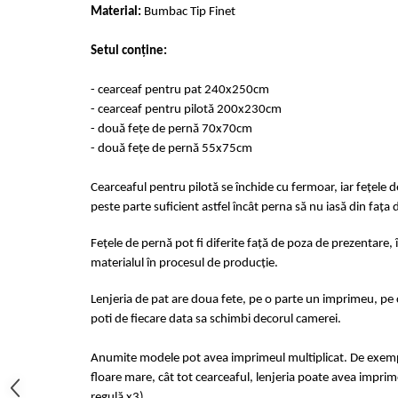
Material:
Bumbac Tip Finet
Cearceaf cu elastic 4 piese
Huse De Pat Tricotate 160x200cm
Cearceaf normal 6 piese
Huse De Pat Tricotate 180x200cm
Setul conține:
Lenjerii Catifea
Huse Impermeabile
Cearceaf cu elastic
Huse Impermeabile 160x200cm
- cearceaf pentru pat 240x250cm
Cearceaf normal
- cearceaf pentru pilotă 200x230cm
Huse Impermeabile 180x200cm
- două fețe de pernă 70x70cm
Lenjerii Pufoase Fluffy/ Rabbit
- două fețe de pernă 55x75cm
Bumbac Neted Nesatinat
Bumbac 100% Poplin Hobby
Cearceaful pentru pilotă se închide cu fermoar, iar fețele 
peste parte suficient astfel încât perna să nu iasă din fața 
Bumbac 100%
Lenjerii Satin Premium
Fețele de pernă pot fi diferite față de poza de prezentare, 
materialul în procesul de producție.
Lenjerii Jacquard
Lenjerii Matase
Lenjeria de pat are doua fete, pe o parte un imprimeu, pe c
poti de fiecare data sa schimbi decorul camerei.
Lenjerii Creponate
Lenjerii pentru PASTE
Anumite modele pot avea imprimeul multiplicat. De exempl
floare mare, cât tot cearceaful, lenjeria poate avea imprime
Set Lenjerie + Draperii Pat Dublu
regulă x3)