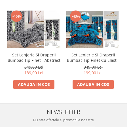
-46%
-43%
Set Lenjerie Si Draperii
Set Lenjerie Si Draperii
Bumbac Tip Finet - Abstract
Bumbac Tip Finet Cu Elastic
- Dansul Fluturilor
349,00 Lei
349,00 Lei
189,00 Lei
199,00 Lei
ADAUGA IN COS
ADAUGA IN COS
NEWSLETTER
Nu rata ofertele si promotiile noastre