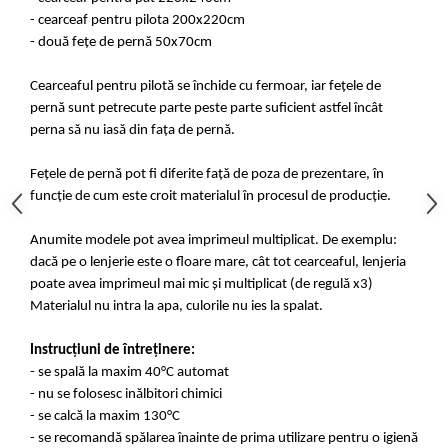
- cearceaf pentru pilota 200x220cm
- două fețe de pernă 50x70cm
Cearceaful pentru pilotă se închide cu fermoar, iar fețele de
pernă sunt petrecute parte peste parte suficient astfel încât
perna să nu iasă din fața de pernă.
Fețele de pernă pot fi diferite față de poza de prezentare, în
funcție de cum este croit materialul în procesul de producție.
Anumite modele pot avea imprimeul multiplicat. De exemplu:
dacă pe o lenjerie este o floare mare, cât tot cearceaful, lenjeria
poate avea imprimeul mai mic și multiplicat (de regulă x3)
Materialul nu intra la apa, culorile nu ies la spalat.
Instrucțiuni de întreținere:
- se spală la maxim 40°C automat
- nu se folosesc inălbitori chimici
- se calcă la maxim 130°C
- se recomandă spălarea înainte de prima utilizare pentru o igienă