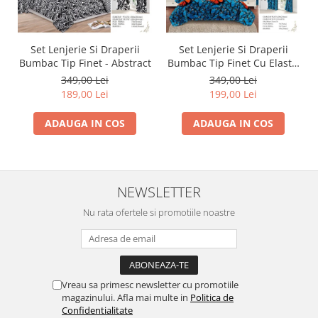
Set Lenjerie Si Draperii
Set Lenjerie Si Draperii
Bumbac Tip Finet - Abstract
Bumbac Tip Finet Cu Elastic
- Dansul Fluturilor
349,00 Lei
349,00 Lei
189,00 Lei
199,00 Lei
ADAUGA IN COS
ADAUGA IN COS
NEWSLETTER
Nu rata ofertele si promotiile noastre
Vreau sa primesc newsletter cu promotiile
magazinului. Afla mai multe in
Politica de
Confidentialitate