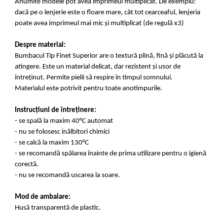
Anumite modele pot avea imprimeul multiplicat. De exemplu:
dacă pe o lenjerie este o floare mare, cât tot cearceaful, lenjeria
poate avea imprimeul mai mic și multiplicat (de regulă x3)
Despre material:
Bumbacul Tip Finet Superior are o textură plină, fină și plăcută la
atingere. Este un material delicat, dar rezistent și usor de
întreținut. Permite pielii să respire în timpul somnului.
Materialul este potrivit pentru toate anotimpurile.
Instrucțiuni de întreținere:
- se spală la maxim 40°C automat
- nu se folosesc inălbitori chimici
- se calcă la maxim 130°C
- se recomandă spălarea înainte de prima utilizare pentru o igienă
corectă.
- nu se recomandă uscarea la soare.
Mod de ambalare:
Husă transparentă de plastic.