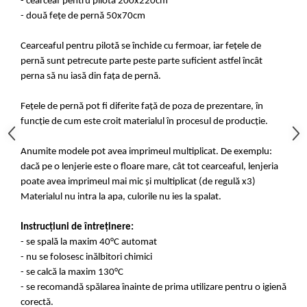
- cearceaf pentru pilota 200x220cm
- două fețe de pernă 50x70cm
Cearceaful pentru pilotă se închide cu fermoar, iar fețele de
pernă sunt petrecute parte peste parte suficient astfel încât
perna să nu iasă din fața de pernă.
Fețele de pernă pot fi diferite față de poza de prezentare, în
funcție de cum este croit materialul în procesul de producție.
Anumite modele pot avea imprimeul multiplicat. De exemplu:
dacă pe o lenjerie este o floare mare, cât tot cearceaful, lenjeria
poate avea imprimeul mai mic și multiplicat (de regulă x3)
Materialul nu intra la apa, culorile nu ies la spalat.
Instrucțiuni de întreținere:
- se spală la maxim 40°C automat
- nu se folosesc inălbitori chimici
- se calcă la maxim 130°C
- se recomandă spălarea înainte de prima utilizare pentru o igienă
corectă.