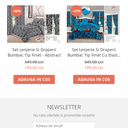
-46%
-43%
Set Lenjerie Si Draperii
Set Lenjerie Si Draperii
Bumbac Tip Finet - Abstract
Bumbac Tip Finet Cu Elastic
- Dansul Fluturilor
349,00 Lei
349,00 Lei
189,00 Lei
199,00 Lei
ADAUGA IN COS
ADAUGA IN COS
NEWSLETTER
Nu rata ofertele si promotiile noastre