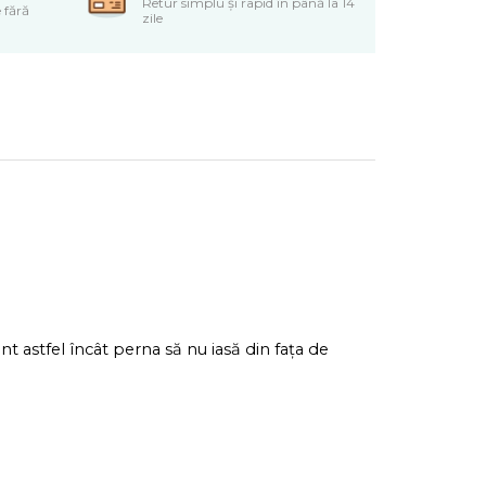
Retur simplu și rapid în până la 14
 fără
zile
t astfel încât perna să nu iasă din fața de