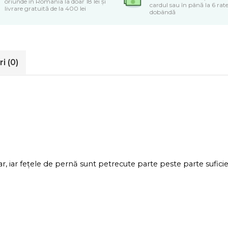
oriunde în România la doar 18 lei și
cardul sau în până la 6 rate
livrare gratuită de la 400 lei
dobândă
ri
(0)
, iar fețele de pernă sunt petrecute parte peste parte suficien