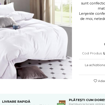
sunt confecti
mate
Lenjeriile conf
de moi, netede
Cod Produs:
La achizition
Adau
PLĂTEȘTI CUM DORE
LIVRARE RAPIDĂ
Ramburs la livrare, online 