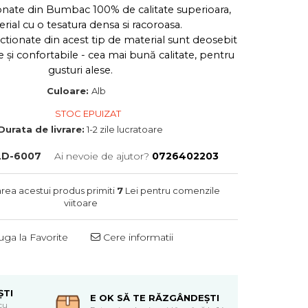
onate din Bumbac 100% de calitate superioara,
rial cu o tesatura densa si racoroasa.
ectionate din acest tip de material sunt deosebit
 şi confortabile - cea mai bună calitate, pentru
gusturi alese.
Culoare:
Alb
STOC EPUIZAT
Durata de livrare:
1-2 zile lucratoare
LD-6007
Ai nevoie de ajutor?
0726402203
area acestui produs primiti
7
Lei pentru comenzile
viitoare
ga la Favorite
Cere informatii
ȘTI
E OK SĂ TE RĂZGÂNDEȘTI
cu