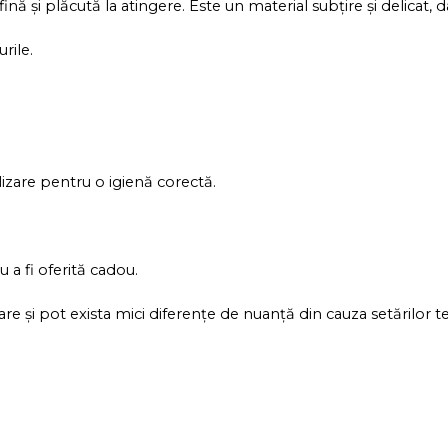
 și plăcută la atingere. Este un material subțire și delicat, da
rile.
de prima utilizare pentru o igienă corectă.
 a fi oferită cadou.
are și pot exista mici diferențe de nuanță din cauza setărilor