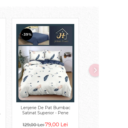
-39%
-32%
Lenjerie De Pat Bumbac
Lenjerie De Pat Cu 
c
Satinat Superior - Pene
Volanase - Bej 
79,00 Lei
129,
129,00 Lei
189,00 Lei