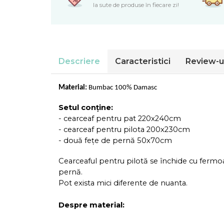
Cearceaf normal 6 piese
Huse De Pat Tricotate 180x200cm
la sute de produse în fiecare zi!
Lenjerii Catifea
Huse Impermeabile
Cearceaf cu elastic
Huse Impermeabile 160x200cm
Cearceaf normal
Huse Impermeabile 180x200cm
Lenjerii Pufoase Fluffy/ Rabbit
Descriere
Caracteristici
Review-u
Bumbac Neted Nesatinat
Bumbac 100% Poplin Hobby
Material:
Bumbac 100% Damasc
Bumbac 100%
Setul conține:
Lenjerii Satin Premium
- cearceaf pentru pat 220x240cm
- cearceaf pentru pilota 200x230cm
Lenjerii Jacquard
- două fețe de pernă 50x70cm
Lenjerii Matase
Lenjerii Creponate
Cearceaful pentru pilotă se închide cu fermoar
pernă.
Lenjerii pentru PASTE
Pot exista mici diferente de nuanta.
Set Lenjerie + Draperii Pat Dublu
Despre material: