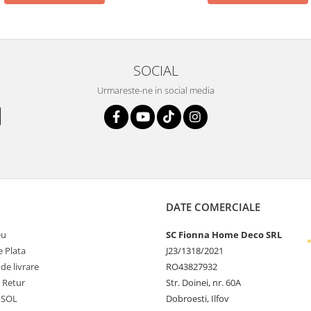
SOCIAL
Urmareste-ne in social media
DATE COMERCIALE
eu
SC Fionna Home Deco SRL
 Plata
J23/1318/2021
 de livrare
RO43827932
e Retur
Str. Doinei, nr. 60A
 SOL
Dobroesti, Ilfov