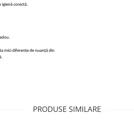
 igienă corectă.
cadou.
sta mici diferențe de nuanță din
ă.
PRODUSE SIMILARE