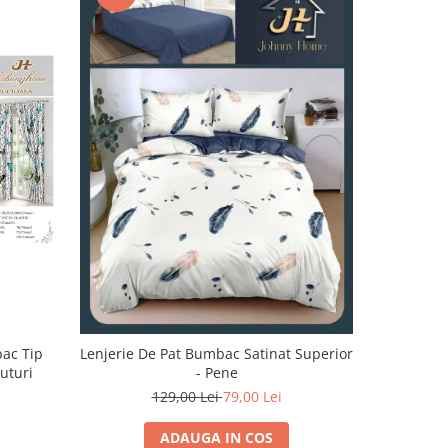
-32%
bac Tip
Lenjerie De Pat Bumbac Satinat Superior
Lenjerie 
luturi
- Pene
129,00 Lei
79,00 Lei
1
ADAUGA IN COS