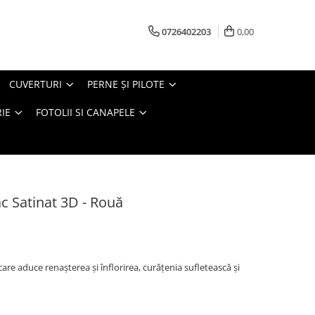
0726402203
0,00
CUVERTURI
PERNE ŞI PILOTE
IE
FOTOLII SI CANAPELE
c Satinat 3D - Rouă
care aduce renaşterea şi înflorirea, curăţenia sufletească şi