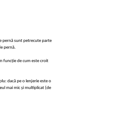
de pernă sunt petrecute parte
de pernă.
în funcție de cum este croit
u: dacă pe o lenjerie este o
ul mai mic și multiplicat (de