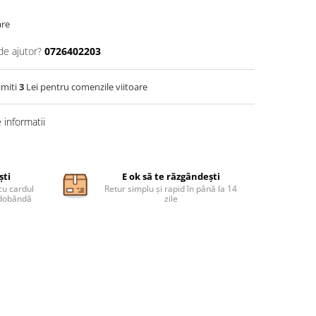
are
de ajutor?
0726402203
imiti
3
Lei pentru comenzile viitoare
informatii
ști
E ok să te răzgândești
cu cardul
Retur simplu și rapid în până la 14
ă dobândă
zile