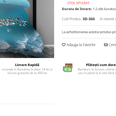
STOC EPUIZAT
Durata de livrare:
1-2 zile lucrato
Cod Produs:
3D-360
Ai nevoie 
La achizitionarea acestui produs pr
Adauga la Favorite
Cere 
Livrare Rapidă
Plătești cum dore
oriunde în România la doar 18 lei și
Ramburs la livrare, online 
livrare gratuită de la 400 lei
sau în până la 6 rate făr