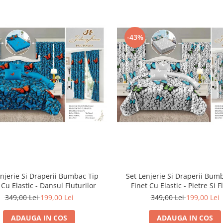
-43%
enjerie Si Draperii Bumbac Tip
Set Lenjerie Si Draperii Bum
 Cu Elastic - Dansul Fluturilor
Finet Cu Elastic - Pietre Si F
349,00 Lei
199,00 Lei
349,00 Lei
199,00 Lei
ADAUGA IN COS
ADAUGA IN COS