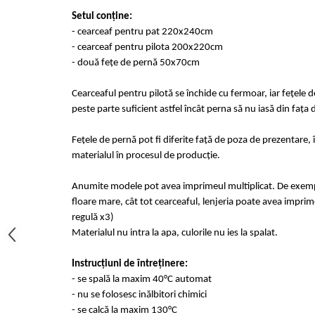
Cearceaf cu elastic 4 piese
Huse De Pat Tricotate 160x200cm
Setul conține:
Cearceaf normal 6 piese
Huse De Pat Tricotate 180x200cm
- cearceaf pentru pat 220x240cm
Lenjerii Catifea
Huse Impermeabile
- cearceaf pentru pilota 200x220cm
- două fețe de pernă 50x70cm
Cearceaf cu elastic
Huse Impermeabile 160x200cm
Cearceaf normal
Huse Impermeabile 180x200cm
Cearceaful pentru pilotă se închide cu fermoar, iar fețele 
Lenjerii Pufoase Fluffy/ Rabbit
peste parte suficient astfel încât perna să nu iasă din fața 
Bumbac Neted Nesatinat
Fețele de pernă pot fi diferite față de poza de prezentare, 
Bumbac 100% Poplin Hobby
materialul în procesul de producție.
Bumbac 100%
Anumite modele pot avea imprimeul multiplicat. De exempl
Lenjerii Satin Premium
floare mare, cât tot cearceaful, lenjeria poate avea imprime
Lenjerii Jacquard
regulă x3)
Materialul nu intra la apa, culorile nu ies la spalat.
Lenjerii Matase
Lenjerii Creponate
Instrucțiuni de întreținere:
Lenjerii pentru PASTE
- se spală la maxim 40°C automat
- nu se folosesc inălbitori chimici
Set Lenjerie + Draperii Pat Dublu
- se calcă la maxim 130°C