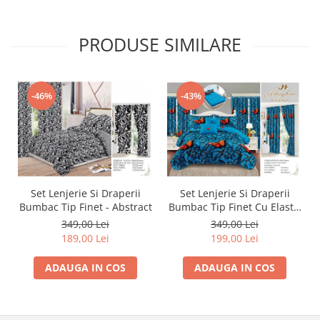
PRODUSE SIMILARE
-46%
-43%
Set Lenjerie Si Draperii
Set Lenjerie Si Draperii
Bumbac Tip Finet - Abstract
Bumbac Tip Finet Cu Elastic
- Dansul Fluturilor
349,00 Lei
349,00 Lei
189,00 Lei
199,00 Lei
ADAUGA IN COS
ADAUGA IN COS