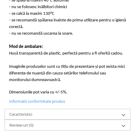
- se spală la maxim 40°C automat
- nu se folosesc inălbitori chimici
- se calcă la maxim 130°C
- se recomandă spălarea înainte de prima utilizare pentru o igienă
corectă.
- nu se recomandă uscarea la soare.
Mod de ambalare:
Husă transparentă de plastic, perfectă pentru a fi oferită cadou.
Imaginile produselor sunt cu titlu de prezentare și pot exista mici
diferențe de nuanță din cauza setărilor telefonului sau
monitorului dumneavoastră.
Dimensiunile pot varia cu +/-5%.
Informatii conformitate produs
Caracteristici
Review-uri
(0)