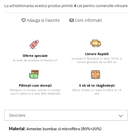
Cearceaf cu elastic 4 piese
Huse De Pat Tricotate 160x200cm
La achizitionarea acestui produs primiti
4
Lei pentru comenzile viitoare
Cearceaf normal 6 piese
Huse De Pat Tricotate 180x200cm
Lenjerii Catifea
Adauga la Favorite
Cere informatii
Huse Impermeabile
Cearceaf cu elastic
Huse Impermeabile 160x200cm
Cearceaf normal
Huse Impermeabile 180x200cm
Lenjerii Pufoase Fluffy/ Rabbit
Bumbac Neted Nesatinat
Livrare Rapidă
Oferte speciale
oriunde în România la doar 18 lei și
la sute de produse în fiecare zi!
livrare gratuită de la 400 lei
Bumbac 100% Poplin Hobby
Bumbac 100%
Lenjerii Satin Premium
Plătești cum dorești
E ok să te răzgândești
Lenjerii Jacquard
Ramburs la livrare, online cu cardul
Retur simplu și rapid în până la 14
sau în până la 6 rate fără dobândă
zile
Lenjerii Matase
Lenjerii Creponate
Descriere
Lenjerii pentru PASTE
Set Lenjerie + Draperii Pat Dublu
Material:
Amestec bumbac si microfibra (80%+20%)