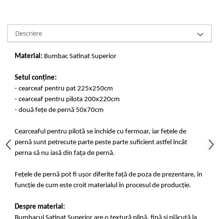
Descriere
Material:
Bumbac Satinat Superior
Setul conține:
- cearceaf pentru pat 225x250cm
- cearceaf pentru pilota 200x220cm
- două fețe de pernă 50x70cm
Cearceaful pentru pilotă se închide cu fermoar, iar fețele de
pernă sunt petrecute parte peste parte suficient astfel încât
perna să nu iasă din fața de pernă.
Fețele de pernă pot fi ușor diferite față de poza de prezentare, în
funcție de cum este croit materialul în procesul de producție.
Despre material:
Bumbacul Satinat Superior are o textură plină, fină și plăcută la