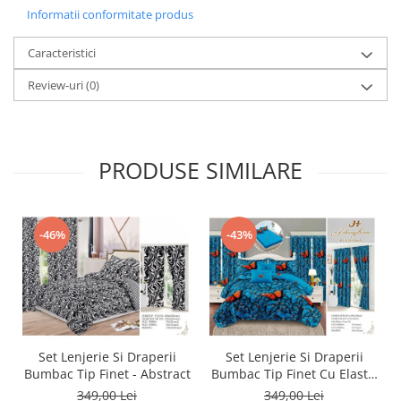
Informatii conformitate produs
Caracteristici
Review-uri
(0)
PRODUSE SIMILARE
-46%
-43%
Set Lenjerie Si Draperii
Set Lenjerie Si Draperii
Bumbac Tip Finet - Abstract
Bumbac Tip Finet Cu Elastic
- Dansul Fluturilor
349,00 Lei
349,00 Lei