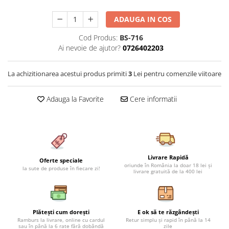
Cearceaf cu elastic 4 piese
Huse De Pat Tricotate 160x200cm
ADAUGA IN COS
Cearceaf normal 6 piese
Huse De Pat Tricotate 180x200cm
Lenjerii Catifea
Huse Impermeabile
Cod Produs:
BS-716
Ai nevoie de ajutor?
0726402203
Cearceaf cu elastic
Huse Impermeabile 160x200cm
Cearceaf normal
Huse Impermeabile 180x200cm
La achizitionarea acestui produs primiti
3
Lei pentru comenzile viitoare
Lenjerii Pufoase Fluffy/ Rabbit
Bumbac Neted Nesatinat
Adauga la Favorite
Cere informatii
Bumbac 100% Poplin Hobby
Bumbac 100%
Lenjerii Satin Premium
Lenjerii Jacquard
Livrare Rapidă
Oferte speciale
oriunde în România la doar 18 lei și
la sute de produse în fiecare zi!
Lenjerii Matase
livrare gratuită de la 400 lei
Lenjerii Creponate
Lenjerii pentru PASTE
Plătești cum dorești
E ok să te răzgândești
Set Lenjerie + Draperii Pat Dublu
Ramburs la livrare, online cu cardul
Retur simplu și rapid în până la 14
sau în până la 6 rate fără dobândă
zile