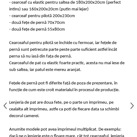
- cearceaf cu elastic pentru saltea de 180x200x20cm (perfect
intins) sau 160x200x20cm (putin mai lejer)
- cearceaf pentru pilotă 200x230cm
- două fețe de pernă 70x70cm
- două fețe de pernă 55x80cm
Cearceaful pentru pilotă se închide cu fermoar, iar fețele de
pernă sunt petrecute parte peste parte suficient astfel încât
perna să nu iasă din fața de pernă.
Cearceaful de pat cu elastic foarte practic, acesta nu mai iese de
sub saltea, iar patul este mereu aranjat.
Fețele de pernă pot fi diferite față de poza de prezentare, în
funcție de cum este croit materialul în procesul de producție.
Lenjeria de pat are doua fete, pe o parte un imprimeu, pe
cealalta alt imprimeu, astfe ca poti de fiecare data sa schimbi
decorul camerei.
Anumite modele pot avea imprimeul multiplicat. De exemplu:
dacă pe o lenjerie este o floare mare, cât tot cearceaful, lenjeria