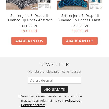
Set Lenjerie Si Draperii
Set Lenjerie Si Draperii
Bumbac Tip Finet - Abstract
Bumbac Tip Finet Cu Elastic
- Dansul Fluturilor
349,00 Lei
349,00 Lei
189,00 Lei
199,00 Lei
ADAUGA IN COS
ADAUGA IN COS
NEWSLETTER
Nu rata ofertele si promotiile noastre
Vreau sa primesc newsletter cu promotiile
magazinului. Afla mai multe in
Politica de
Confidentialitate