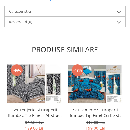
Caracteristici
Review-uri
(0)
PRODUSE SIMILARE
-46%
-43%
Set Lenjerie Si Draperii
Set Lenjerie Si Draperii
Bumbac Tip Finet - Abstract
Bumbac Tip Finet Cu Elastic
- Dansul Fluturilor
349,00 Lei
349,00 Lei
189,00 Lei
199,00 Lei