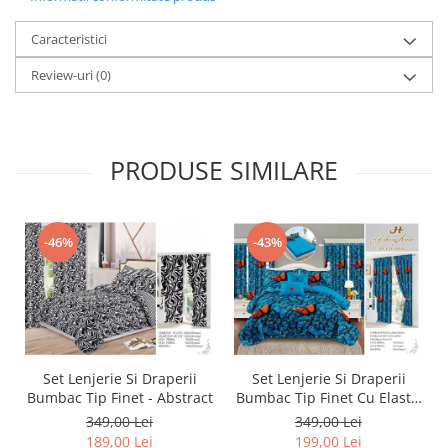
Caracteristici
Review-uri
(0)
PRODUSE SIMILARE
-46%
-43%
Set Lenjerie Si Draperii
Set Lenjerie Si Draperii
Bumbac Tip Finet - Abstract
Bumbac Tip Finet Cu Elastic
- Dansul Fluturilor
349,00 Lei
349,00 Lei
189,00 Lei
199,00 Lei