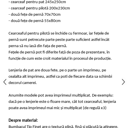
- cearceaf pentru pat 245x250cm
- cearceaf pentru pilotă 200x230cm
- două fețe de pernă 70x70cm
- două fețe de pernă 55x80cm
Cearceaful pentru pilotă se închide cu fermoar, iar fețele de
pernă sunt petrecute parte peste parte suficient astfel încât
perna să nu iasă din fața de pernă.
Fețele de pernă pot fi diferite față de poza de prezentare, în
funcție de cum este croit materialul în procesul de producție.
Lenjeria de pat are doua fete, pe o parte un imprimeu, pe
cealalta alt imprimeu, astfel ca poti de fiecare data sa schimbi
decorul camerei.
Anumite modele pot avea imprimeul multiplicat. De exemplu:
dacă pe o lenjerie este o floare mare, cât tot cearceaful, lenjeria
poate avea imprimeul mai mic și multiplicat (de regulă x3)
Despre material:
Bumbacul Tip Finet are o textură plină, fină și plăcută la atingere.