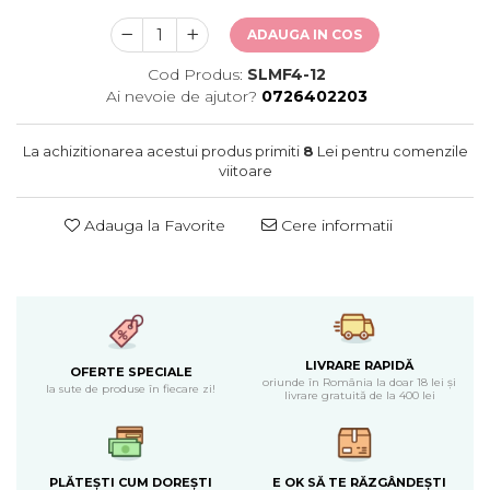
ADAUGA IN COS
Cod Produs:
SLMF4-12
Ai nevoie de ajutor?
0726402203
La achizitionarea acestui produs primiti
8
Lei pentru comenzile
viitoare
Adauga la Favorite
Cere informatii
LIVRARE RAPIDĂ
OFERTE SPECIALE
oriunde în România la doar 18 lei și
la sute de produse în fiecare zi!
livrare gratuită de la 400 lei
PLĂTEȘTI CUM DOREȘTI
E OK SĂ TE RĂZGÂNDEȘTI