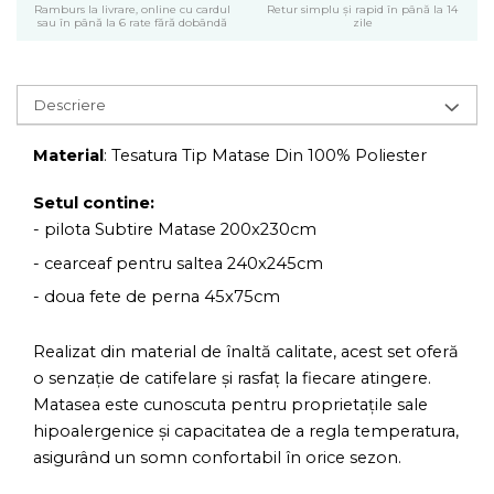
Ramburs la livrare, online cu cardul
Retur simplu și rapid în până la 14
sau în până la 6 rate fără dobândă
zile
Descriere
Material
: Tesatura Tip Matase Din 100% Poliester
Setul contine:
- pilota Subtire Matase 200x230cm
- cearceaf pentru saltea 240x245cm
- doua fete de perna 45x75cm
Realizat din material de înaltă calitate, acest set oferă
o senzație de catifelare și rasfaț la fiecare atingere.
Matasea este cunoscuta pentru proprietațile sale
hipoalergenice și capacitatea de a regla temperatura,
asigurând un somn confortabil în orice sezon.