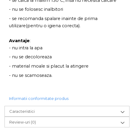
- se calca la maxim 130⁰C, insa nu necesita calcare
- nu se folosesc inalbitori
- se recomanda spalare inainte de prima
utilizare(pentru o igiena corecta).
Avantaje
:
- nu intra la apa
- nu se decoloreaza
- material moale si placut la atingere
- nu se scamoseaza.
Informatii conformitate produs
Caracteristici
Review-uri
(0)