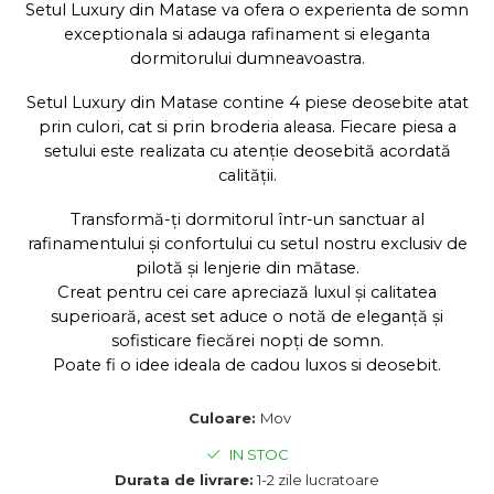
Cearceaf normal 6 piese
Huse De Pat Tricotate 180x200cm
Setul Luxury din Matase va ofera o experienta de somn
Lenjerii Catifea
Huse Impermeabile
exceptionala si adauga rafinament si eleganta
dormitorului dumneavoastra.
Cearceaf cu elastic
Huse Impermeabile 160x200cm
Cearceaf normal
Huse Impermeabile 180x200cm
Setul Luxury din Matase contine 4 piese deosebite atat
Lenjerii Pufoase Fluffy/ Rabbit
prin culori, cat si prin broderia aleasa. Fiecare piesa a
Bumbac Neted Nesatinat
setului este realizata cu atenție deosebită acordată
calității.
Bumbac 100% Poplin Hobby
Bumbac 100%
Transformă-ți dormitorul într-un sanctuar al
rafinamentului și confortului cu setul nostru exclusiv de
Lenjerii Satin Premium
pilotă și lenjerie din mătase.
Lenjerii Jacquard
Creat pentru cei care apreciază luxul și calitatea
superioară, acest set aduce o notă de eleganță și
Lenjerii Matase
sofisticare fiecărei nopți de somn.
Lenjerii Creponate
Poate fi o idee ideala de cadou luxos si deosebit.
Lenjerii pentru PASTE
Culoare:
Mov
Set Lenjerie + Draperii Pat Dublu
IN STOC
Durata de livrare:
1-2 zile lucratoare