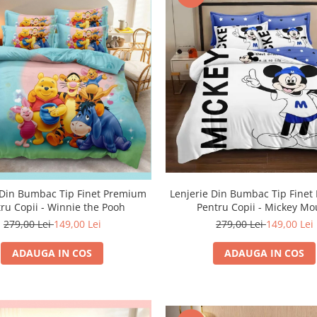
 Din Bumbac Tip Finet Premium
Lenjerie Din Bumbac Tip Fine
ru Copii - Winnie the Pooh
Pentru Copii - Mickey M
Baschetbalist
279,00 Lei
149,00 Lei
279,00 Lei
149,00 Lei
ADAUGA IN COS
ADAUGA IN COS