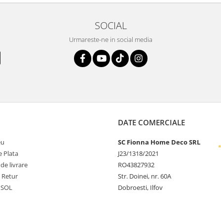
SOCIAL
Urmareste-ne in social media
DATE COMERCIALE
eu
SC Fionna Home Deco SRL
 Plata
J23/1318/2021
 de livrare
RO43827932
e Retur
Str. Doinei, nr. 60A
 SOL
Dobroesti, Ilfov