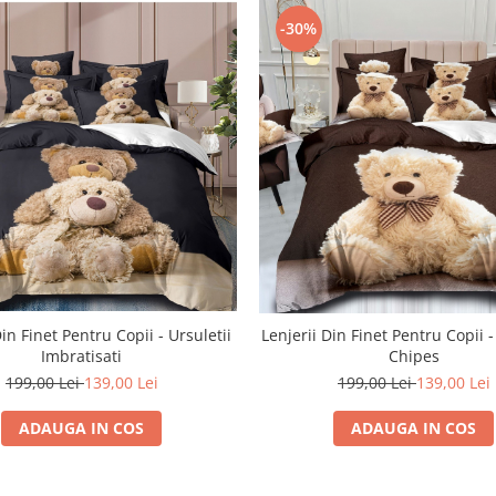
-30%
Din Finet Pentru Copii - Ursuletii
Lenjerii Din Finet Pentru Copii -
Imbratisati
Chipes
199,00 Lei
139,00 Lei
199,00 Lei
139,00 Lei
ADAUGA IN COS
ADAUGA IN COS