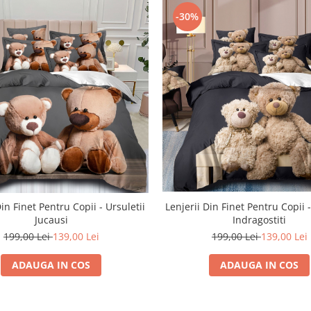
-30%
Lenjerii Din Finet Pentru Copii -
Din Finet Pentru Copii - Ursuletii
Indragostiti
Jucausi
199,00 Lei
139,00 Lei
199,00 Lei
139,00 Lei
ADAUGA IN COS
ADAUGA IN COS