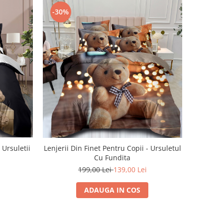
-30%
 Ursuletii
Lenjerii Din Finet Pentru Copii - Ursuletul
Cu Fundita
199,00 Lei
139,00 Lei
ADAUGA IN COS