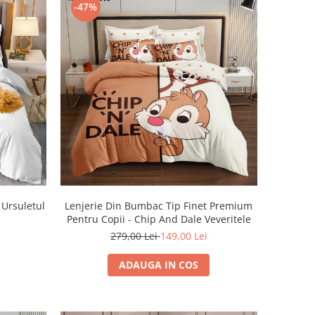
-47%
 Ursuletul
Lenjerie Din Bumbac Tip Finet Premium
Pentru Copii - Chip And Dale Veveritele
279,00 Lei
149,00 Lei
ADAUGA IN COS