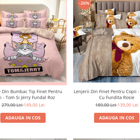
-26%
e Din Bumbac Tip Finet Pentru
Lenjerii Din Finet Pentru Copii -
i - Tom Si Jerry Fundal Roz
Cu Fundita Rosie
279,00 Lei
149,00 Lei
189,00 Lei
139,00 Lei
ADAUGA IN COS
ADAUGA IN COS