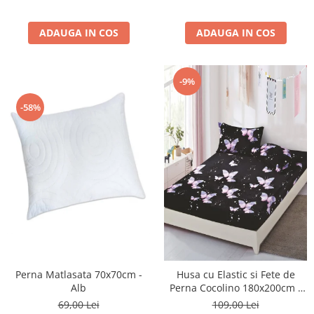
ADAUGA IN COS
ADAUGA IN COS
-9%
-58%
Perna Matlasata 70x70cm -
Husa cu Elastic si Fete de
Alb
Perna Cocolino 180x200cm -
Fluturi Roz
69,00 Lei
109,00 Lei