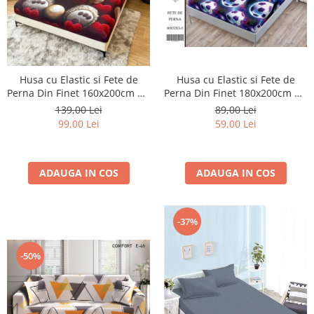
Husa cu Elastic si Fete de
Husa cu Elastic si Fete de
Perna Din Finet 180x200cm 5D
Perna Din Finet 160x200cm 5D
- Mingi De Fotbal In Galaxie
- Ursuletul Indragostit
89,00 Lei
139,00 Lei
59,00 Lei
99,00 Lei
ADAUGA IN COS
ADAUGA IN COS
-37%
-50%