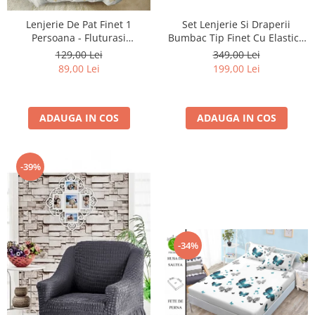
Lenjerie De Pat Finet 1
Set Lenjerie Si Draperii
Persoana - Fluturasi
Bumbac Tip Finet Cu Elastic -
Multicolori
Pene Si Pasarele
129,00 Lei
349,00 Lei
89,00 Lei
199,00 Lei
ADAUGA IN COS
ADAUGA IN COS
-39%
-34%