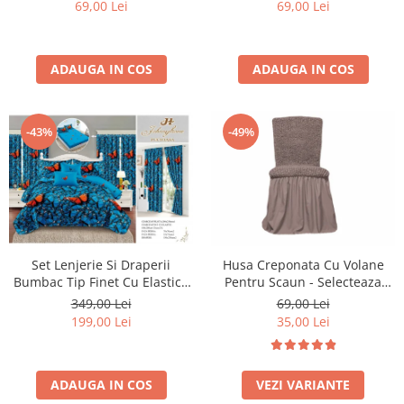
69,00 Lei
69,00 Lei
ADAUGA IN COS
ADAUGA IN COS
-43%
-49%
Husa Creponata Cu Volane
Set Lenjerie Si Draperii
Pentru Scaun - Selecteaza
Bumbac Tip Finet Cu Elastic -
Culoarea Dorita
Dansul Fluturilor
69,00 Lei
349,00 Lei
35,00 Lei
199,00 Lei
VEZI VARIANTE
ADAUGA IN COS