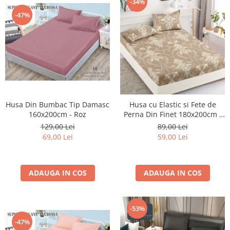
-34%
-47%
Husa Din Bumbac Tip Damasc
Husa cu Elastic si Fete de
160x200cm - Roz
Perna Din Finet 180x200cm -
Bej Royal
129,00 Lei
89,00 Lei
69,00 Lei
59,00 Lei
ADAUGA IN COS
ADAUGA IN COS
-53%
-47%