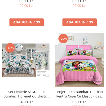
139,00 Lei
109,00 Lei
99,00 Lei
99,00 Lei
ADAUGA IN COS
ADAUGA IN COS
-20%
-43%
Set Lenjerie Si Draperii
Lenjerie Din Bumbac Tip Finet
Bumbac Tip Finet Cu Elastic -
Pentru Copii Cu Elastic - Casa
Pietre Si Fluturi
De Papusi A Lui Gabby -
349,00 Lei
199,00 Lei
Gabby's Dollhouse