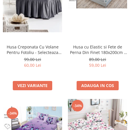
Husa cu Elastic si Fete de
Husa Creponata Cu Volane
Perna Din Finet 180x200cm -
Pentru Fotoliu - Selecteaza
Alba Cu Fluturasi
Culoarea Dorita
89,00 Lei
99,00 Lei
59,00 Lei
60,00 Lei
ADAUGA IN COS
VEZI VARIANTE
-34%
-34%