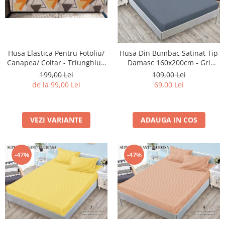
Husa Elastica Pentru Fotoliu/
Husa Din Bumbac Satinat Tip
Canapea/ Coltar - Triunghiuri
Damasc 160x200cm - Gri
Colorate
Cenusiu
199,00 Lei
109,00 Lei
de la 99,00 Lei
69,00 Lei
VEZI VARIANTE
ADAUGA IN COS
-47%
-47%