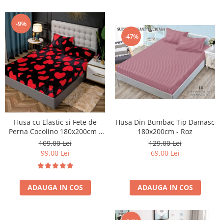
-9%
-47%
Husa Din Bumbac Tip Damasc
Husa cu Elastic si Fete de
180x200cm - Roz
Perna Cocolino 180x200cm -
Hearts - Negru Cu Inimioare
129,00 Lei
109,00 Lei
Rosii
69,00 Lei
99,00 Lei
ADAUGA IN COS
ADAUGA IN COS