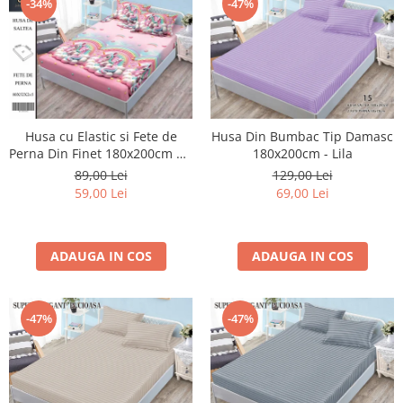
-34%
-47%
Husa cu Elastic si Fete de
Husa Din Bumbac Tip Damasc
Perna Din Finet 180x200cm 5D
180x200cm - Lila
- Roz Cu Unicorni Pe Norisori
89,00 Lei
129,00 Lei
59,00 Lei
69,00 Lei
ADAUGA IN COS
ADAUGA IN COS
-47%
-47%