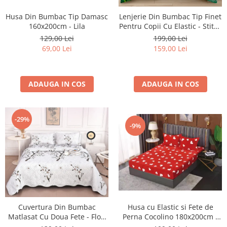
Husa Din Bumbac Tip Damasc
Lenjerie Din Bumbac Tip Finet
160x200cm - Lila
Pentru Copii Cu Elastic - Stitch
Si Angel Pe Camp De Flori
129,00 Lei
199,00 Lei
69,00 Lei
159,00 Lei
ADAUGA IN COS
ADAUGA IN COS
-29%
-9%
Cuvertura Din Bumbac
Husa cu Elastic si Fete de
Matlasat Cu Doua Fete - Flori
Perna Cocolino 180x200cm -
Albe De Mar
Little Hearts