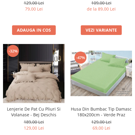
Bej Cacao Cu Lapte
129,00 Lei
109,00 Lei
79,00 Lei
de la 89,00 Lei
ADAUGA IN COS
VEZI VARIANTE
-32%
-47%
Lenjerie De Pat Cu Pliuri Si
Husa Din Bumbac Tip Damasc
Volanase - Bej Deschis
180x200cm - Verde Praz
189,00 Lei
129,00 Lei
129,00 Lei
69,00 Lei