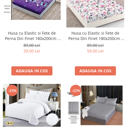
Husa cu Elastic si Fete de
Husa cu Elastic si Fete de
Perna Din Finet 180x200cm -
Perna Din Finet 180x200cm -
Mov Cu Fluturi
Many Flowers
89,00 Lei
89,00 Lei
59,00 Lei
59,00 Lei
ADAUGA IN COS
ADAUGA IN COS
-22%
-23%