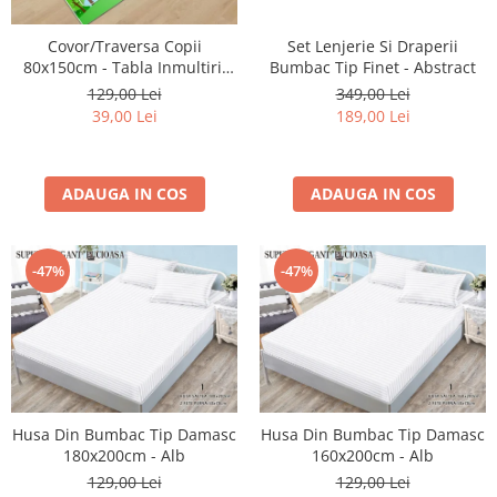
Cearceaf cu elastic 4 piese
Huse De Pat Tricotate 160x200cm
Set Lenjerie Si Draperii
Covor/Traversa Copii
Cearceaf normal 6 piese
Huse De Pat Tricotate 180x200cm
Bumbac Tip Finet - Abstract
80x150cm - Tabla Inmultirii
Lenjerii Catifea
Huse Impermeabile
Colorata
349,00 Lei
129,00 Lei
Cearceaf cu elastic
Huse Impermeabile 160x200cm
189,00 Lei
39,00 Lei
Cearceaf normal
Huse Impermeabile 180x200cm
Lenjerii Pufoase Fluffy/ Rabbit
ADAUGA IN COS
ADAUGA IN COS
Bumbac Neted Nesatinat
Bumbac 100% Poplin Hobby
Bumbac 100%
-47%
-47%
Lenjerii Satin Premium
Lenjerii Jacquard
Lenjerii Matase
Lenjerii Creponate
Husa Din Bumbac Tip Damasc
Husa Din Bumbac Tip Damasc
Lenjerii pentru PASTE
180x200cm - Alb
160x200cm - Alb
Set Lenjerie + Draperii Pat Dublu
129,00 Lei
129,00 Lei