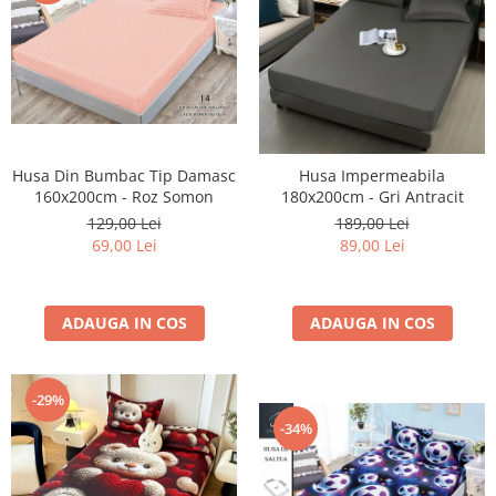
Husa Din Bumbac Tip Damasc
Husa Impermeabila
160x200cm - Roz Somon
180x200cm - Gri Antracit
129,00 Lei
189,00 Lei
69,00 Lei
89,00 Lei
ADAUGA IN COS
ADAUGA IN COS
-29%
-34%