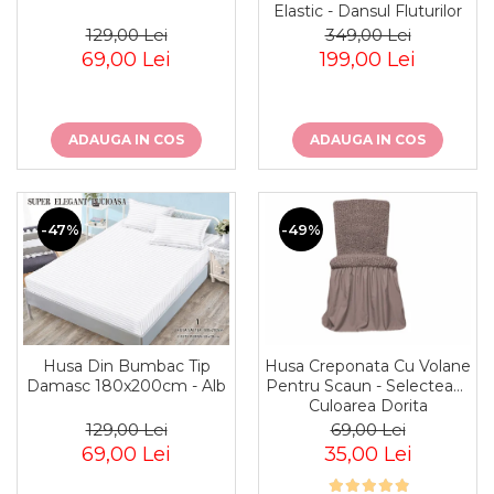
Elastic - Dansul Fluturilor
129,00 Lei
349,00 Lei
69,00 Lei
199,00 Lei
ADAUGA IN COS
ADAUGA IN COS
-47%
-49%
Husa Creponata Cu Volane
Husa Din Bumbac Tip
Pentru Scaun - Selecteaza
Damasc 180x200cm - Alb
Culoarea Dorita
69,00 Lei
129,00 Lei
35,00 Lei
69,00 Lei