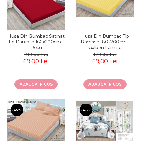
Husa Din Bumbac Tip
Husa Din Bumbac Satinat
Damasc 180x200cm -
Tip Damasc 160x200cm -
Galben Lamaie
Rosu
129,00 Lei
109,00 Lei
69,00 Lei
69,00 Lei
ADAUGA IN COS
ADAUGA IN COS
-47%
-43%