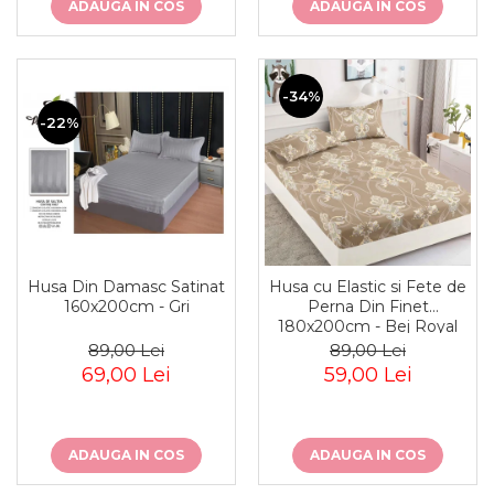
ADAUGA IN COS
ADAUGA IN COS
-34%
-22%
Husa Din Damasc Satinat
Husa cu Elastic si Fete de
160x200cm - Gri
Perna Din Finet
180x200cm - Bej Royal
89,00 Lei
89,00 Lei
69,00 Lei
59,00 Lei
ADAUGA IN COS
ADAUGA IN COS