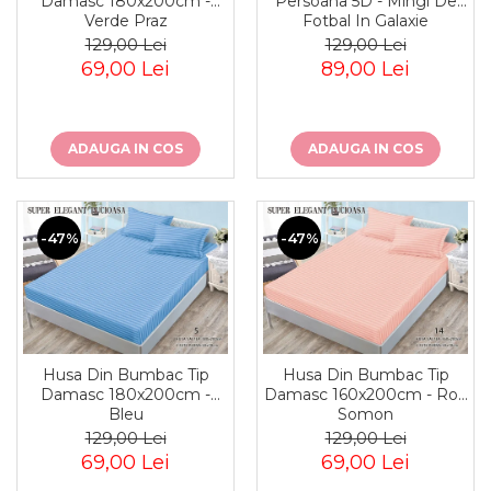
Damasc 180x200cm -
Persoana 5D - Mingi De
Verde Praz
Fotbal In Galaxie
129,00 Lei
129,00 Lei
69,00 Lei
89,00 Lei
ADAUGA IN COS
ADAUGA IN COS
-47%
-47%
Husa Din Bumbac Tip
Husa Din Bumbac Tip
Damasc 180x200cm -
Damasc 160x200cm - Roz
Bleu
Somon
129,00 Lei
129,00 Lei
69,00 Lei
69,00 Lei