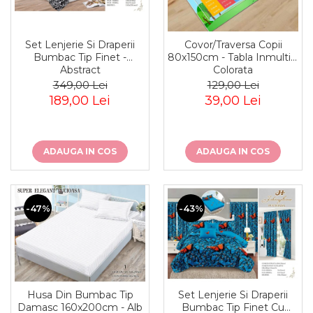
Cearceaf normal 6 piese
Huse De Pat Tricotate 180x200cm
Lenjerii Catifea
Huse Impermeabile
Cearceaf cu elastic
Huse Impermeabile 160x200cm
Set Lenjerie Si Draperii
Covor/Traversa Copii
Cearceaf normal
Bumbac Tip Finet -
80x150cm - Tabla Inmultirii
Huse Impermeabile 180x200cm
Abstract
Colorata
Lenjerii Pufoase Fluffy/ Rabbit
349,00 Lei
129,00 Lei
Bumbac Neted Nesatinat
189,00 Lei
39,00 Lei
Bumbac 100% Poplin Hobby
Bumbac 100%
ADAUGA IN COS
ADAUGA IN COS
Lenjerii Satin Premium
Lenjerii Jacquard
Lenjerii Matase
-47%
-43%
Lenjerii Creponate
Lenjerii pentru PASTE
Set Lenjerie + Draperii Pat Dublu
Husa Din Bumbac Tip
Set Lenjerie Si Draperii
Damasc 160x200cm - Alb
Bumbac Tip Finet Cu