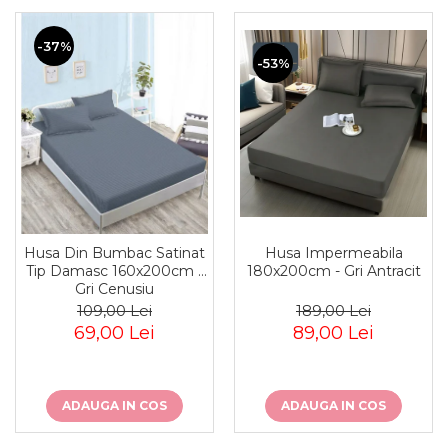
-37%
-53%
Husa Impermeabila
Husa Din Bumbac Satinat
180x200cm - Gri Antracit
Tip Damasc 160x200cm -
Gri Cenusiu
189,00 Lei
109,00 Lei
89,00 Lei
69,00 Lei
ADAUGA IN COS
ADAUGA IN COS