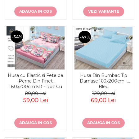
VEZI VARIANTE
ADAUGA IN COS
-34%
-47%
Husa cu Elastic si Fete de
Husa Din Bumbac Tip
Perna Din Finet
Damasc 160x200cm -
180x200cm 5D - Roz Cu
Bleu
Unicorni Pe Norisori
89,00 Lei
129,00 Lei
59,00 Lei
69,00 Lei
ADAUGA IN COS
ADAUGA IN COS