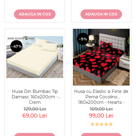
ADAUGA IN COS
ADAUGA IN COS
-9%
-47%
Husa Din Bumbac Tip
Husa cu Elastic si Fete de
Damasc 160x200cm -
Perna Cocolino
Crem
180x200cm - Hearts -
Negru Cu Inimioare Rosii
129,00 Lei
109,00 Lei
69,00 Lei
99,00 Lei