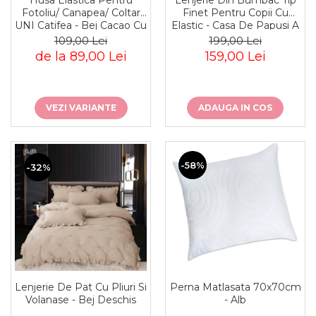
Finet Pentru Copii Cu
Fotoliu/ Canapea/ Coltar
Elastic - Casa De Papusi A
UNI Catifea - Bej Cacao Cu
Lui Gabby - Gabby's
Lapte
199,00 Lei
109,00 Lei
Dollhouse
159,00 Lei
de la 89,00 Lei
ADAUGA IN COS
VEZI VARIANTE
-58%
-32%
Lenjerie De Pat Cu Pliuri Si
Perna Matlasata 70x70cm
Volanase - Bej Deschis
- Alb