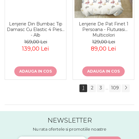
Lenjerie Din Bumbac Tip
Lenjerie De Pat Finet 1
Damasc Cu Elastic 4 Piese
Persoana - Fluturasi
- Alb
Multicolori
169,00 Lei
129,00 Lei
139,00 Lei
89,00 Lei
ADAUGA IN COS
ADAUGA IN COS
1
2
3
109
...
NEWSLETTER
Nu rata ofertele si promotiile noastre