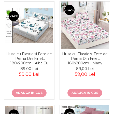
-34%
-34%
Husa cu Elastic si Fete de
Husa cu Elastic si Fete de
Perna Din Finet
Perna Din Finet
180x200cm - Alba Cu
180x200cm - Many
Fluturasi
Flowers
89,00 Lei
89,00 Lei
59,00 Lei
59,00 Lei
ADAUGA IN COS
ADAUGA IN COS
-47%