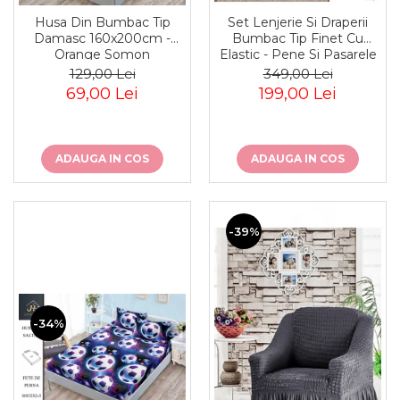
Husa Din Bumbac Tip
Set Lenjerie Si Draperii
Damasc 160x200cm -
Bumbac Tip Finet Cu
Orange Somon
Elastic - Pene Si Pasarele
129,00 Lei
349,00 Lei
69,00 Lei
199,00 Lei
ADAUGA IN COS
ADAUGA IN COS
-39%
-34%