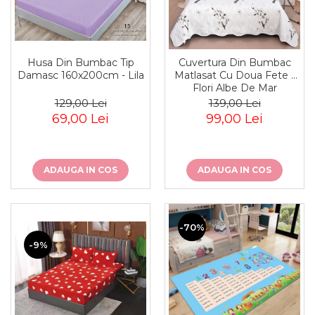
Husa Din Bumbac Tip
Cuvertura Din Bumbac
Damasc 160x200cm - Lila
Matlasat Cu Doua Fete -
Flori Albe De Mar
129,00 Lei
139,00 Lei
69,00 Lei
99,00 Lei
ADAUGA IN COS
ADAUGA IN COS
-70%
-9%