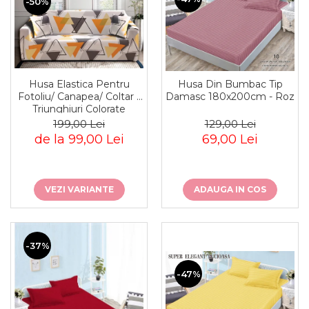
-50%
Husa Elastica Pentru
Husa Din Bumbac Tip
Fotoliu/ Canapea/ Coltar -
Damasc 180x200cm - Roz
Triunghiuri Colorate
199,00 Lei
129,00 Lei
de la 99,00 Lei
69,00 Lei
VEZI VARIANTE
ADAUGA IN COS
-37%
-47%