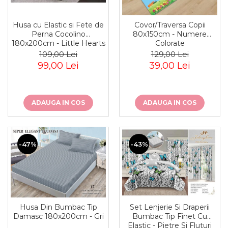
Husa cu Elastic si Fete de
Covor/Traversa Copii
Perna Cocolino
80x150cm - Numere
180x200cm - Little Hearts
Colorate
109,00 Lei
129,00 Lei
99,00 Lei
39,00 Lei
ADAUGA IN COS
ADAUGA IN COS
-47%
-43%
Husa Din Bumbac Tip
Set Lenjerie Si Draperii
Damasc 180x200cm - Gri
Bumbac Tip Finet Cu
Elastic - Pietre Si Fluturi