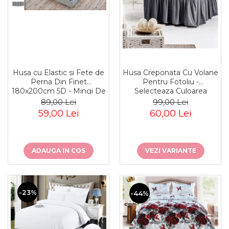
Husa cu Elastic si Fete de
Husa Creponata Cu Volane
Perna Din Finet
Pentru Fotoliu -
180x200cm 5D - Mingi De
Selecteaza Culoarea
Fotbal In Galaxie
Dorita
89,00 Lei
99,00 Lei
59,00 Lei
60,00 Lei
ADAUGA IN COS
VEZI VARIANTE
-23%
-44%