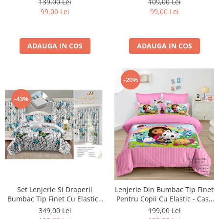
139,00 Lei
109,00 Lei
99,00 Lei
99,00 Lei
ADAUGA IN COS
ADAUGA IN COS
-20%
-43%
Set Lenjerie Si Draperii
Lenjerie Din Bumbac Tip Finet
Bumbac Tip Finet Cu Elastic -
Pentru Copii Cu Elastic - Casa
Pietre Si Fluturi
De Papusi A Lui Gabby -
349,00 Lei
199,00 Lei
Gabby's Dollhouse