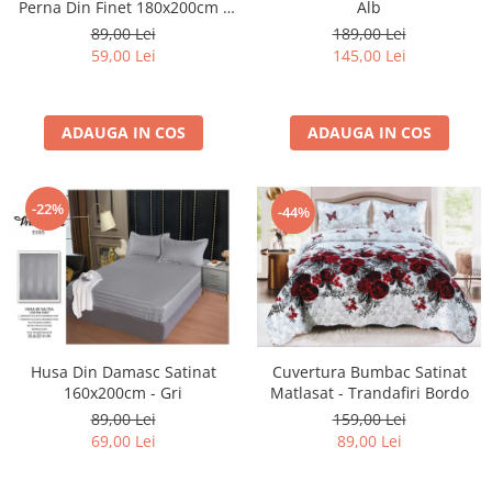
Alb
Perna Din Finet 180x200cm -
Many Flowers
189,00 Lei
89,00 Lei
145,00 Lei
59,00 Lei
ADAUGA IN COS
ADAUGA IN COS
-22%
-44%
Husa Din Damasc Satinat
Cuvertura Bumbac Satinat
160x200cm - Gri
Matlasat - Trandafiri Bordo
89,00 Lei
159,00 Lei
69,00 Lei
89,00 Lei