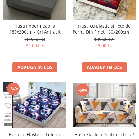
Husa Impermeabila
Husa cu Elastic si Fete de
180x200cm - Gri Antracit
Perna Din Finet 160x200cm 5D
- Ursuletul Indragostit
189,00 Lei
139,00 Lei
89,00 Lei
99,00 Lei
ADAUGA IN COS
ADAUGA IN COS
-34%
-50%
Husa cu Elastic si Fete de
Husa Elastica Pentru Fotoliu/