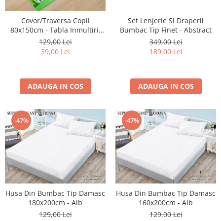
Cearceaf cu elastic 4 piese
Huse De Pat Tricotate 160x200cm
Set Lenjerie Si Draperii
Covor/Traversa Copii
Cearceaf normal 6 piese
Huse De Pat Tricotate 180x200cm
Bumbac Tip Finet - Abstract
80x150cm - Tabla Inmultirii
Lenjerii Catifea
Huse Impermeabile
Colorata
349,00 Lei
129,00 Lei
Cearceaf cu elastic
Huse Impermeabile 160x200cm
189,00 Lei
39,00 Lei
Cearceaf normal
Huse Impermeabile 180x200cm
Lenjerii Pufoase Fluffy/ Rabbit
ADAUGA IN COS
ADAUGA IN COS
Bumbac Neted Nesatinat
Bumbac 100% Poplin Hobby
Bumbac 100%
-47%
-47%
Lenjerii Satin Premium
Lenjerii Jacquard
Lenjerii Matase
Lenjerii Creponate
Husa Din Bumbac Tip Damasc
Husa Din Bumbac Tip Damasc
Lenjerii pentru PASTE
180x200cm - Alb
160x200cm - Alb
Set Lenjerie + Draperii Pat Dublu
129,00 Lei
129,00 Lei