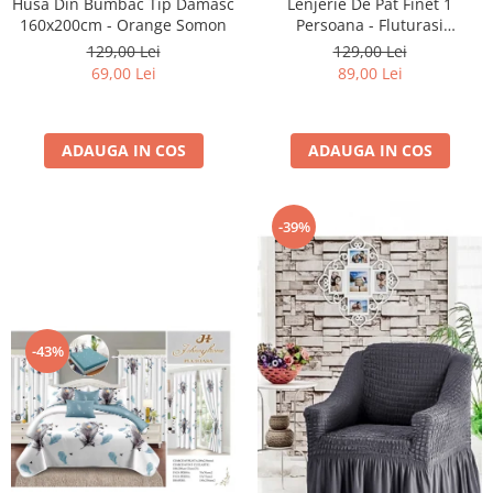
Husa Din Bumbac Tip Damasc
Lenjerie De Pat Finet 1
160x200cm - Orange Somon
Persoana - Fluturasi
Multicolori
129,00 Lei
129,00 Lei
69,00 Lei
89,00 Lei
ADAUGA IN COS
ADAUGA IN COS
-39%
-43%