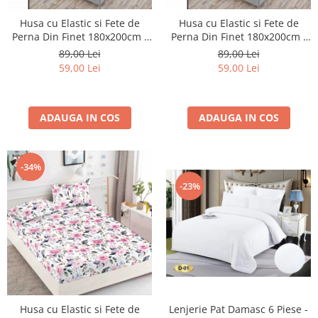
Husa cu Elastic si Fete de
Husa cu Elastic si Fete de
Perna Din Finet 180x200cm -
Perna Din Finet 180x200cm -
Alba Cu Fluturasi
Mov Cu Fluturi
89,00 Lei
89,00 Lei
59,00 Lei
59,00 Lei
ADAUGA IN COS
ADAUGA IN COS
-34%
-23%
Lenjerie Pat Damasc 6 Piese -
Husa cu Elastic si Fete de