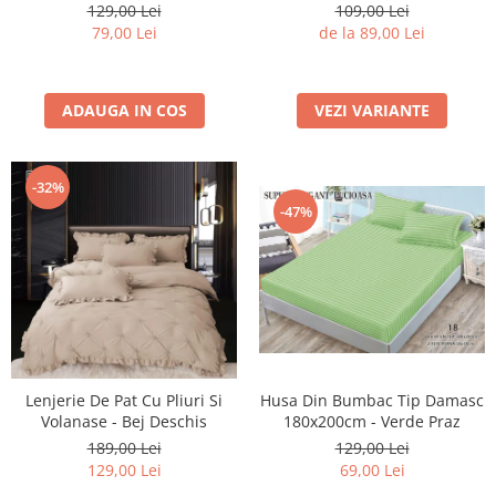
Bej Cacao Cu Lapte
129,00 Lei
109,00 Lei
79,00 Lei
de la 89,00 Lei
ADAUGA IN COS
VEZI VARIANTE
-32%
-47%
Lenjerie De Pat Cu Pliuri Si
Husa Din Bumbac Tip Damasc
Volanase - Bej Deschis
180x200cm - Verde Praz
189,00 Lei
129,00 Lei
129,00 Lei
69,00 Lei