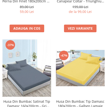
Perna Din Finet 180x200cm 5D
Canapea/ Coltar - Triunghiuri
- Mingi De Fotbal In Galaxie
Colorate
89,00 Lei
199,00 Lei
59,00 Lei
de la 99,00 Lei
ADAUGA IN COS
VEZI VARIANTE
-37%
-47%
Husa Din Bumbac Satinat Tip
Husa Din Bumbac Tip Damasc
Damasc 160x200cm - Gri
180x200cm - Galben Lamaie