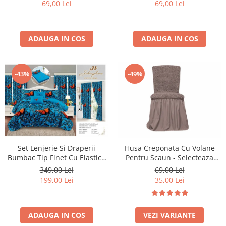
69,00 Lei
69,00 Lei
ADAUGA IN COS
ADAUGA IN COS
-43%
-49%
Husa Creponata Cu Volane
Set Lenjerie Si Draperii
Pentru Scaun - Selecteaza
Bumbac Tip Finet Cu Elastic -
Culoarea Dorita
Dansul Fluturilor
69,00 Lei
349,00 Lei
35,00 Lei
199,00 Lei
VEZI VARIANTE
ADAUGA IN COS