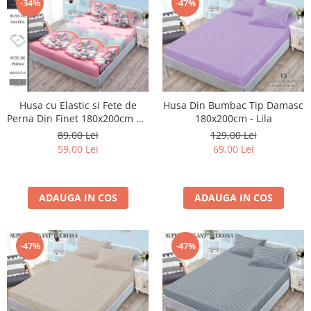
-34%
-47%
Husa cu Elastic si Fete de
Husa Din Bumbac Tip Damasc
Perna Din Finet 180x200cm 5D
180x200cm - Lila
- Roz Cu Unicorni Pe Norisori
89,00 Lei
129,00 Lei
59,00 Lei
69,00 Lei
ADAUGA IN COS
ADAUGA IN COS
-47%
-47%