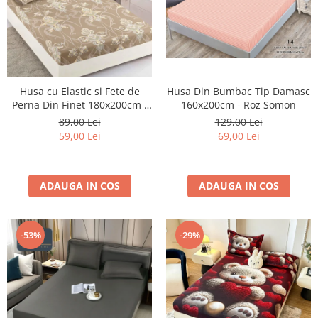
Husa Din Bumbac Tip Damasc
Husa cu Elastic si Fete de
160x200cm - Roz Somon
Perna Din Finet 180x200cm -
Bej Royal
129,00 Lei
89,00 Lei
69,00 Lei
59,00 Lei
ADAUGA IN COS
ADAUGA IN COS
-53%
-29%