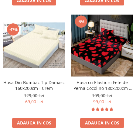
ADAUGA IN COS
ADAUGA IN COS
-9%
-47%
Husa Din Bumbac Tip Damasc
Husa cu Elastic si Fete de
160x200cm - Crem
Perna Cocolino 180x200cm -
Hearts - Negru Cu Inimioare
129,00 Lei
109,00 Lei
Rosii
69,00 Lei
99,00 Lei
ADAUGA IN COS
ADAUGA IN COS