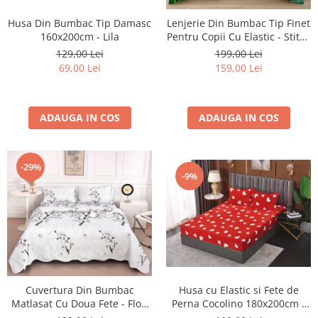
Husa Din Bumbac Tip Damasc
Lenjerie Din Bumbac Tip Finet
160x200cm - Lila
Pentru Copii Cu Elastic - Stitch
Si Angel Pe Camp De Flori
129,00 Lei
199,00 Lei
69,00 Lei
159,00 Lei
ADAUGA IN COS
ADAUGA IN COS
-29%
-9%
Cuvertura Din Bumbac
Husa cu Elastic si Fete de
Matlasat Cu Doua Fete - Flori
Perna Cocolino 180x200cm -
Albe De Mar
Little Hearts