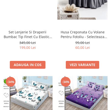
Set Lenjerie Si Draperii
Husa Creponata Cu Volane
Bumbac Tip Finet Cu Elastic -
Pentru Fotoliu - Selecteaza
Pene Si Pasarele
Culoarea Dorita
349,00 Lei
99,00 Lei
199,00 Lei
60,00 Lei
ADAUGA IN COS
VEZI VARIANTE
-34%
-34%