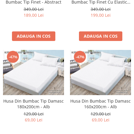
Bumbac Tip Finet - Abstract
Bumbac Tip Finet Cu Elastic -
Cearceaf cu elastic 4 piese
Huse De Pat Tricotate 160x200cm
Dansul Fluturilor
349,00 Lei
349,00 Lei
Cearceaf normal 6 piese
Huse De Pat Tricotate 180x200cm
189,00 Lei
199,00 Lei
Lenjerii Catifea
Huse Impermeabile
Cearceaf cu elastic
Huse Impermeabile 160x200cm
ADAUGA IN COS
ADAUGA IN COS
Cearceaf normal
Huse Impermeabile 180x200cm
Lenjerii Pufoase Fluffy/ Rabbit
Bumbac Neted Nesatinat
-47%
-47%
Bumbac 100% Poplin Hobby
Bumbac 100%
Lenjerii Satin Premium
Lenjerii Jacquard
Lenjerii Matase
Husa Din Bumbac Tip Damasc
Husa Din Bumbac Tip Damasc
180x200cm - Alb
160x200cm - Alb
Lenjerii Creponate
129,00 Lei
129,00 Lei
Lenjerii pentru PASTE
69,00 Lei
69,00 Lei
Set Lenjerie + Draperii Pat Dublu