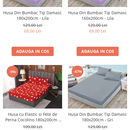
Husa Din Bumbac Tip Damasc
Husa Din Bumbac Tip Damasc
160x200cm - Lila
180x200cm - Lila
129,00 Lei
129,00 Lei
69,00 Lei
69,00 Lei
ADAUGA IN COS
ADAUGA IN COS
-47%
-9%
Husa cu Elastic si Fete de
Husa Din Bumbac Tip Damasc
Perna Cocolino 180x200cm -
180x200cm - Gri
Little Hearts
109,00 Lei
129,00 Lei