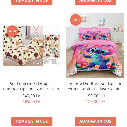
ADAUGA IN COS
ADAUGA IN COS
-20%
-46%
Set Lenjerie Si Draperii
Lenjerie Din Bumbac Tip Finet
Bumbac Tip Finet - Bej Cercuri
Pentru Copii Cu Elastic - Stitch
Micul Extraterestru
349,00 Lei
199,00 Lei
189,00 Lei
159,00 Lei
ADAUGA IN COS
ADAUGA IN COS