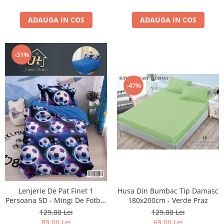
ADAUGA IN COS
ADAUGA IN COS
-31%
-47%
Lenjerie De Pat Finet 1
Husa Din Bumbac Tip Damasc
Persoana 5D - Mingi De Fotbal
180x200cm - Verde Praz
In Galaxie
129,00 Lei
129,00 Lei
89,00 Lei
69,00 Lei