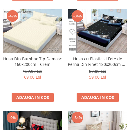
-34%
-47%
Husa Din Bumbac Tip Damasc
Husa cu Elastic si Fete de
160x200cm - Crem
Perna Din Finet 180x200cm 5D
- Pisicuta Somnoroasa
129,00 Lei
89,00 Lei
69,00 Lei
59,00 Lei
ADAUGA IN COS
ADAUGA IN COS
-9%
-34%