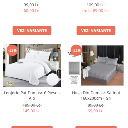
Gri Inchis
Culoarea Dorita
109,00 Lei
99,00 Lei
de la 89,00 Lei
60,00 Lei
VEZI VARIANTE
VEZI VARIANTE
-22%
-23%
Lenjerie Pat Damasc 6 Piese -
Husa Din Damasc Satinat
Alb
160x200cm - Gri
189,00 Lei
89,00 Lei
145,00 Lei
69,00 Lei