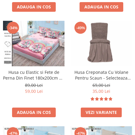
ADAUGA IN COS
ADAUGA IN COS
-34%
-49%
Husa cu Elastic si Fete de
Husa Creponata Cu Volane
Perna Din Finet 180x200cm 5D
Pentru Scaun - Selecteaza
- Roz Cu Unicorni Pe Norisori
Culoarea Dorita
89,00 Lei
69,00 Lei
59,00 Lei
35,00 Lei
ADAUGA IN COS
VEZI VARIANTE
-47%
-47%