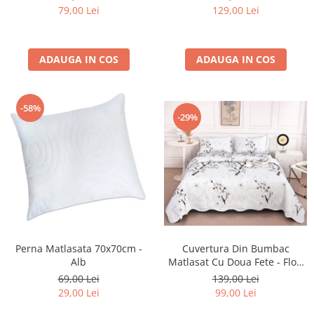
79,00 Lei
129,00 Lei
ADAUGA IN COS
ADAUGA IN COS
-58%
-29%
Cuvertura Din Bumbac
Perna Matlasata 70x70cm -
Matlasat Cu Doua Fete - Flori
Alb
Albe De Mar
139,00 Lei
69,00 Lei
99,00 Lei
29,00 Lei