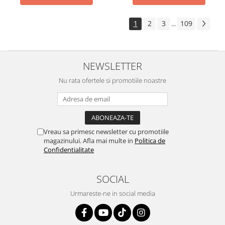
1
2
3
109
...
NEWSLETTER
Nu rata ofertele si promotiile noastre
Vreau sa primesc newsletter cu promotiile
magazinului. Afla mai multe in
Politica de
Confidentialitate
SOCIAL
Urmareste-ne in social media