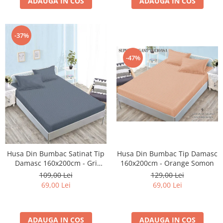
ADAUGA IN COS
ADAUGA IN COS
-37%
-47%
Husa Din Bumbac Tip Damasc
Husa Din Bumbac Satinat Tip
160x200cm - Orange Somon
Damasc 160x200cm - Gri
Cenusiu
129,00 Lei
109,00 Lei
69,00 Lei
69,00 Lei
ADAUGA IN COS
ADAUGA IN COS