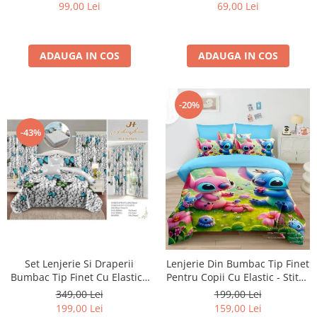
99,00 Lei
69,00 Lei
ADAUGA IN COS
ADAUGA IN COS
-20%
-43%
Set Lenjerie Si Draperii
Lenjerie Din Bumbac Tip Finet
Bumbac Tip Finet Cu Elastic -
Pentru Copii Cu Elastic - Stitch
Pietre Si Fluturi
Si Angel Pe Camp De Flori
349,00 Lei
199,00 Lei
199,00 Lei
159,00 Lei