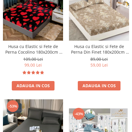
Husa cu Elastic si Fete de
Husa cu Elastic si Fete de
Perna Cocolino 180x200cm -
Perna Din Finet 180x200cm -
Hearts - Negru Cu Inimioare
Bej Royal
109,00 Lei
89,00 Lei
Rosii
99,00 Lei
59,00 Lei
ADAUGA IN COS
ADAUGA IN COS
-53%
-43%