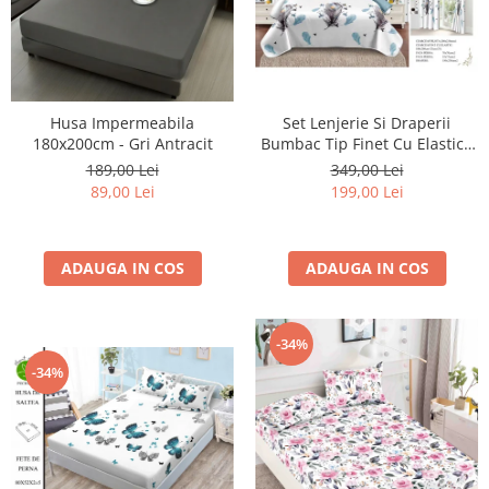
Set Lenjerie Si Draperii
Husa Impermeabila
Bumbac Tip Finet Cu Elastic -
180x200cm - Gri Antracit
Pene Si Pasarele
349,00 Lei
189,00 Lei
199,00 Lei
89,00 Lei
ADAUGA IN COS
ADAUGA IN COS
-34%
-34%