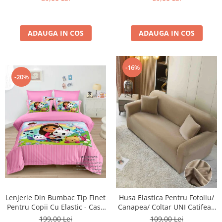
ADAUGA IN COS
ADAUGA IN COS
-16%
-20%
Lenjerie Din Bumbac Tip Finet
Husa Elastica Pentru Fotoliu/
Pentru Copii Cu Elastic - Casa
Canapea/ Coltar UNI Catifea -
De Papusi A Lui Gabby -
Bej Cacao Cu Lapte
199,00 Lei
109,00 Lei