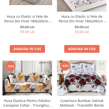
Husa cu Elastic si Fete de
Husa cu Elastic si Fete de
Perna Din Finet 180x200cm -
Perna Din Finet 180x200cm -
Alba Cu Fluturasi
Many Flowers
89,00 Lei
89,00 Lei
59,00 Lei
59,00 Lei
ADAUGA IN COS
ADAUGA IN COS
-44%
-50%
Husa Elastica Pentru Fotoliu/
Cuvertura Bumbac Satinat
Canapea/ Coltar - Triunghiuri
Matlasat - Trandafiri Bordo