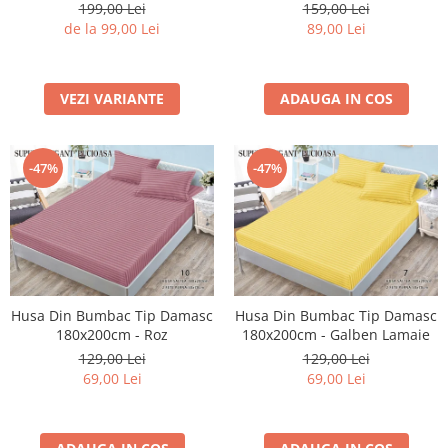
Colorate
199,00 Lei
159,00 Lei
de la 99,00 Lei
89,00 Lei
VEZI VARIANTE
ADAUGA IN COS
-47%
-47%
Husa Din Bumbac Tip Damasc
Husa Din Bumbac Tip Damasc
180x200cm - Roz
180x200cm - Galben Lamaie
129,00 Lei
129,00 Lei
69,00 Lei
69,00 Lei