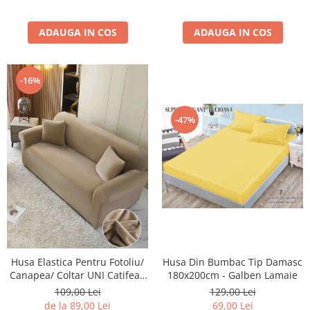
ADAUGA IN COS
ADAUGA IN COS
-16%
-47%
Husa Din Bumbac Tip Damasc
Husa Elastica Pentru Fotoliu/
180x200cm - Galben Lamaie
Canapea/ Coltar UNI Catifea -
Bej Cacao Cu Lapte
129,00 Lei
109,00 Lei
69,00 Lei
de la 89,00 Lei