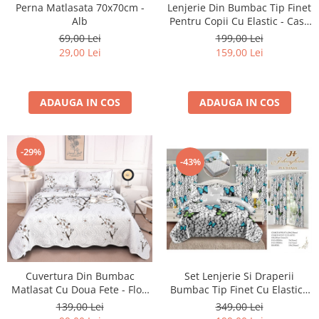
Perna Matlasata 70x70cm -
Lenjerie Din Bumbac Tip Finet
Alb
Pentru Copii Cu Elastic - Casa
De Papusi A Lui Gabby -
69,00 Lei
199,00 Lei
Gabby's Dollhouse
29,00 Lei
159,00 Lei
ADAUGA IN COS
ADAUGA IN COS
-29%
-43%
Cuvertura Din Bumbac
Set Lenjerie Si Draperii
Matlasat Cu Doua Fete - Flori
Bumbac Tip Finet Cu Elastic -
Albe De Mar
Pietre Si Fluturi
139,00 Lei
349,00 Lei