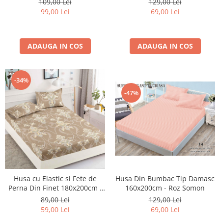
109,00 Lei
129,00 Lei
99,00 Lei
69,00 Lei
ADAUGA IN COS
ADAUGA IN COS
-34%
-47%
Husa Din Bumbac Tip Damasc
Husa cu Elastic si Fete de
160x200cm - Roz Somon
Perna Din Finet 180x200cm -
Bej Royal
129,00 Lei
89,00 Lei
69,00 Lei
59,00 Lei