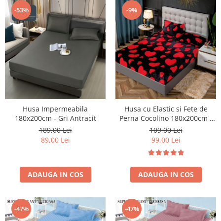
-53%
-9%
Husa Impermeabila
Husa cu Elastic si Fete de
180x200cm - Gri Antracit
Perna Cocolino 180x200cm -
Hearts - Negru Cu Inimioare
189,00 Lei
109,00 Lei
Rosii
89,00 Lei
99,00 Lei
ADAUGA IN COS
ADAUGA IN COS
-47%
-47%