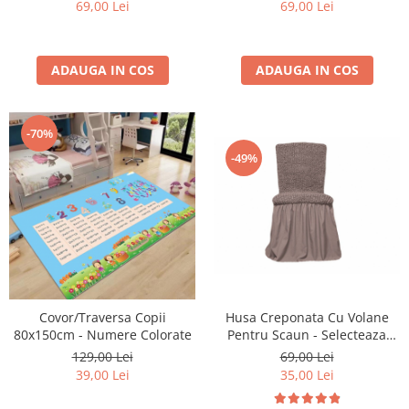
69,00 Lei
69,00 Lei
ADAUGA IN COS
ADAUGA IN COS
-70%
-49%
Covor/Traversa Copii
Husa Creponata Cu Volane
80x150cm - Numere Colorate
Pentru Scaun - Selecteaza
Culoarea Dorita
129,00 Lei
69,00 Lei
39,00 Lei
35,00 Lei