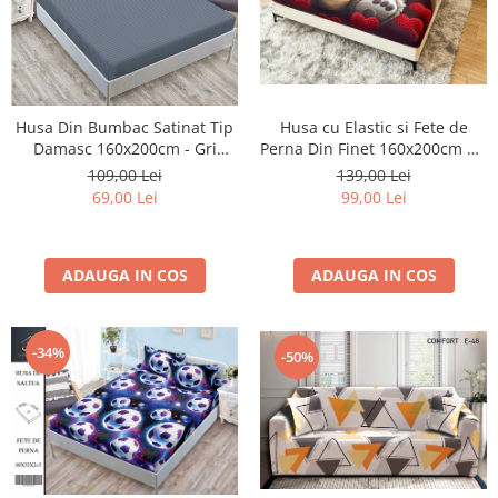
Husa Din Bumbac Satinat Tip
Husa cu Elastic si Fete de
Damasc 160x200cm - Gri
Perna Din Finet 160x200cm 5D
Cenusiu
- Ursuletul Indragostit
109,00 Lei
139,00 Lei
69,00 Lei
99,00 Lei
ADAUGA IN COS
ADAUGA IN COS
-34%
-50%