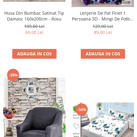
Husa Din Bumbac Satinat Tip
Lenjerie De Pat Finet 1
Damasc 160x200cm - Rosu
Persoana 5D - Mingi De Fotbal
In Galaxie
109,00 Lei
129,00 Lei
69,00 Lei
89,00 Lei
ADAUGA IN COS
ADAUGA IN COS
-39%
-34%