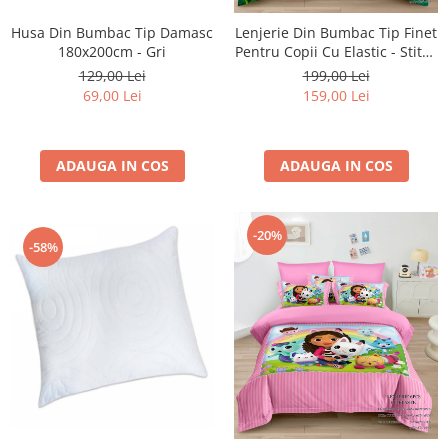
Husa Din Bumbac Tip Damasc
Lenjerie Din Bumbac Tip Finet
180x200cm - Gri
Pentru Copii Cu Elastic - Stitch
Si Angel Pe Camp De Flori
129,00 Lei
199,00 Lei
69,00 Lei
159,00 Lei
ADAUGA IN COS
ADAUGA IN COS
-20%
-58%