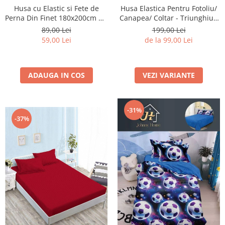
Husa cu Elastic si Fete de
Husa Elastica Pentru Fotoliu/
Perna Din Finet 180x200cm 5D
Canapea/ Coltar - Triunghiuri
- Mingi De Fotbal In Galaxie
Colorate
89,00 Lei
199,00 Lei
59,00 Lei
de la 99,00 Lei
ADAUGA IN COS
VEZI VARIANTE
-31%
-37%