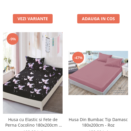
ADAUGA IN COS
VEZI VARIANTE
-9%
-47%
Husa cu Elastic si Fete de
Husa Din Bumbac Tip Damasc
Perna Cocolino 180x200cm -
180x200cm - Roz
Fluturi Roz