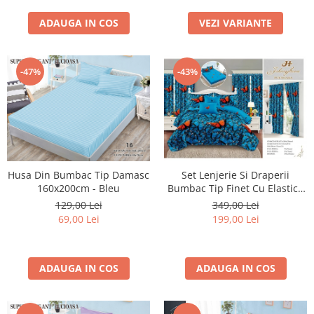
ADAUGA IN COS
VEZI VARIANTE
-47%
-43%
Husa Din Bumbac Tip Damasc
Set Lenjerie Si Draperii
160x200cm - Bleu
Bumbac Tip Finet Cu Elastic -
Dansul Fluturilor
129,00 Lei
349,00 Lei
69,00 Lei
199,00 Lei
ADAUGA IN COS
ADAUGA IN COS