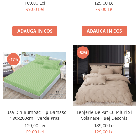
Little Hearts
109,00 Lei
129,00 Lei
99,00 Lei
79,00 Lei
ADAUGA IN COS
ADAUGA IN COS
-32%
-47%
Husa Din Bumbac Tip Damasc
Lenjerie De Pat Cu Pliuri Si
180x200cm - Verde Praz
Volanase - Bej Deschis
129,00 Lei
189,00 Lei
69,00 Lei
129,00 Lei