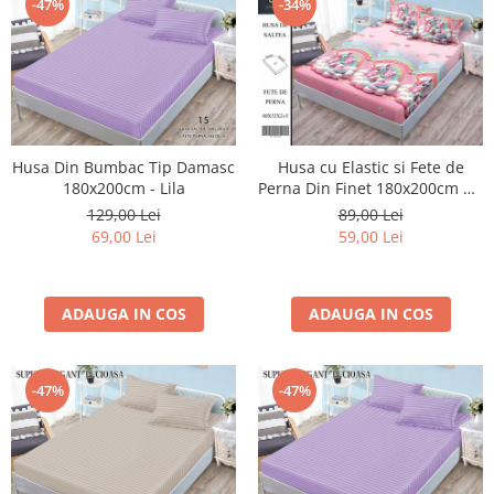
-47%
-34%
Husa Din Bumbac Tip Damasc
Husa cu Elastic si Fete de
180x200cm - Lila
Perna Din Finet 180x200cm 5D
- Roz Cu Unicorni Pe Norisori
129,00 Lei
89,00 Lei
69,00 Lei
59,00 Lei
ADAUGA IN COS
ADAUGA IN COS
-47%
-47%