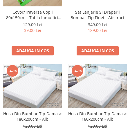
Cearceaf cu elastic 4 piese
Huse De Pat Tricotate 160x200cm
Set Lenjerie Si Draperii
Covor/Traversa Copii
Cearceaf normal 6 piese
Huse De Pat Tricotate 180x200cm
Bumbac Tip Finet - Abstract
80x150cm - Tabla Inmultirii
Lenjerii Catifea
Huse Impermeabile
Colorata
349,00 Lei
129,00 Lei
Cearceaf cu elastic
Huse Impermeabile 160x200cm
189,00 Lei
39,00 Lei
Cearceaf normal
Huse Impermeabile 180x200cm
Lenjerii Pufoase Fluffy/ Rabbit
ADAUGA IN COS
ADAUGA IN COS
Bumbac Neted Nesatinat
Bumbac 100% Poplin Hobby
Bumbac 100%
-47%
-47%
Lenjerii Satin Premium
Lenjerii Jacquard
Lenjerii Matase
Lenjerii Creponate
Husa Din Bumbac Tip Damasc
Husa Din Bumbac Tip Damasc
Lenjerii pentru PASTE
180x200cm - Alb
160x200cm - Alb
Set Lenjerie + Draperii Pat Dublu
129,00 Lei
129,00 Lei