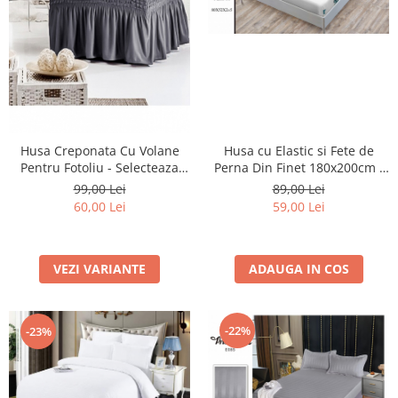
Husa cu Elastic si Fete de
Husa Creponata Cu Volane
Perna Din Finet 180x200cm -
Pentru Fotoliu - Selecteaza
Alba Cu Fluturasi
Culoarea Dorita
89,00 Lei
99,00 Lei
59,00 Lei
60,00 Lei
ADAUGA IN COS
VEZI VARIANTE
-22%
-23%