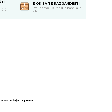
ȘTI
E OK SĂ TE RĂZGÂNDEȘTI
cu
Retur simplu și rapid în până la 14
 fără
zile
 iasă din fața de pernă.