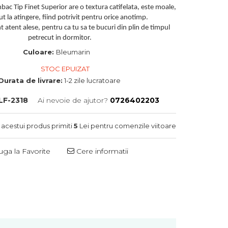
bac Tip Finet Superior are o textura catifelata, este moale,
cut la atingere, fiind potrivit pentru orice anotimp.
 atent alese, pentru ca tu sa te bucuri din plin de timpul
petrecut in dormitor.
Culoare:
Bleumarin
STOC EPUIZAT
Durata de livrare:
1-2 zile lucratoare
LF-2318
Ai nevoie de ajutor?
0726402203
 acestui produs primiti
5
Lei pentru comenzile viitoare
ga la Favorite
Cere informatii