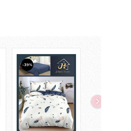
-39%
-32%