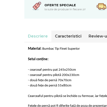
Cearceaf normal 6 piese
Huse De Pat Tricotate 180x200cm
OFERTE SPECIALE
Lenjerii Catifea
Huse Impermeabile
la sute de produse în fiecare zi!
Cearceaf cu elastic
Huse Impermeabile 160x200cm
Cearceaf normal
Huse Impermeabile 180x200cm
Lenjerii Pufoase Fluffy/ Rabbit
Bumbac Neted Nesatinat
Descriere
Caracteristici
Review-u
Bumbac 100% Poplin Hobby
Bumbac 100%
Material:
Bumbac Tip Finet Superior
Lenjerii Satin Premium
Setul conține:
Lenjerii Jacquard
Lenjerii Matase
- cearceaf pentru pat 245x250cm
- cearceaf pentru pilotă 200x230cm
Lenjerii Creponate
- două fețe de pernă 70x70cm
Lenjerii pentru PASTE
- două fețe de pernă 55x80cm
Set Lenjerie + Draperii Pat Dublu
Cearceaful pentru pilotă se închide cu fermoar, iar fețel
Fețele de pernă pot fi diferite față de poza de prezentar