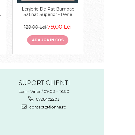
Lenjerie De Pat Bumbac
Lenjerie De Pat Cu 
c
Satinat Superior - Pene
Volanase - Bej 
79,00 Lei
129,
129,00 Lei
189,00 Lei
ADAUGA IN COS
ADAUGA IN 
SUPORT CLIENTI
Luni – Vineri/ 09.00 – 18.00
0726402203
contact@fionna.ro