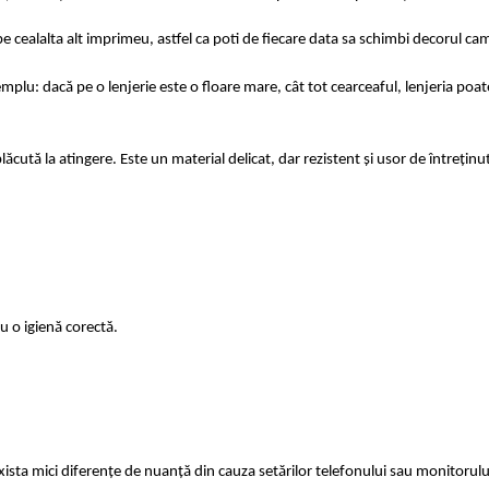
e cealalta alt imprimeu, astfel ca poti de fiecare data sa schimbi decorul cam
u: dacă pe o lenjerie este o floare mare, cât tot cearceaful, lenjeria poat
lăcută la atingere. Este un material delicat, dar rezistent și usor de întreținu
utilizare pentru o igienă corectă.
exista mici diferențe de nuanță din cauza setărilor telefonului sau monitoru