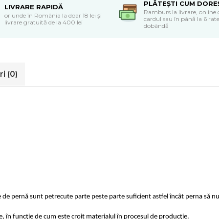
PLĂTEȘTI CUM DORE
LIVRARE RAPIDĂ
Ramburs la livrare, online 
oriunde în România la doar 18 lei și
cardul sau în până la 6 rate
livrare gratuită de la 400 lei
dobândă
ri
(0)
e de pernă sunt petrecute parte peste parte suficient astfel încât perna să nu
e, în funcție de cum este croit materialul în procesul de producție.