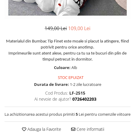
Huse De Pat Damasc
Lenjerii Bumbac 100% - 1 Persoana
Persoana
Cearceaf cu elastic
Huse De Pat Damasc - 140x200cm
Paturi Cocolino Pentru Copii
Bumbac Tip Finet 5D In Relief - 1
Cearceaf normal
Huse De Pat Damasc - 160x200cm
Persoana
Bumbac Satinat Superior
Huse De Pat Damasc - 180x200cm
149,00 Lei
109,00 Lei
Cearceaf cu elastic 4 piese
Cearceaf cu elastic
Huse De Pat Jersey Reiat
Cearceaf normal 4 piese
Cearceaf normal
Materialul din Bumbac Tip Finet este moale si placut la atingere, fiind
Cearceaf Pat + Fețe De Pernă
Set Lenjerie + Draperii 1 Persoana
potrivit pentru orice anotimp.
Bumbac Satinat 3D
Huse De Pat Catifea / Topper
Imprimeurile sunt atent alese, pentru ca tu sa te bucuri din plin de
Cearceaf cu elastic 4 piese
timpul petrecut in dormitor.
Huse De Pat Catifea / Topper -
Cearceaf normal 4 piese
Culoare:
Alb
140x200cm
Cearceaf normal 6 piese
Huse De Pat Catifea / Topper -
STOC EPUIZAT
Bumbac Tip Damasc
160x200cm
Durata de livrare:
1-2 zile lucratoare
Huse De Pat Catifea / Topper -
Cearceaf normal 4 piese
Cod Produs:
LF-2515
180x200cm
Ai nevoie de ajutor?
0726402203
Cearceaf cu elastic 4 piese
Huse Din Frotir
Cearceaf normal 6 piese
Huse De Pat Cocolino
La achizitionarea acestui produs primiti
5
Lei pentru comenzile viitoare
Cearceaf cu elastic 6 piese
Lenjerii De Pat Cocolino
Huse De Pat Cocolino Tricotate
Adauga la Favorite
Cere informatii
Cearceaf normal 4 piese
Huse De Pat Tricotate 140x200cm