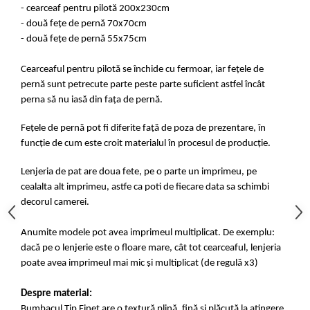
- cearceaf pentru pilotă 200x230cm
- două fețe de pernă 70x70cm
- două fețe de pernă 55x75cm
Cearceaful pentru pilotă se închide cu fermoar, iar fețele de
pernă sunt petrecute parte peste parte suficient astfel încât
perna să nu iasă din fața de pernă.
Fețele de pernă pot fi diferite față de poza de prezentare, în
funcție de cum este croit materialul în procesul de producție.
Lenjeria de pat are doua fete, pe o parte un imprimeu, pe
cealalta alt imprimeu, astfe ca poti de fiecare data sa schimbi
decorul camerei.
Anumite modele pot avea imprimeul multiplicat. De exemplu:
dacă pe o lenjerie este o floare mare, cât tot cearceaful, lenjeria
poate avea imprimeul mai mic și multiplicat (de regulă x3)
Despre material:
Bumbacul Tip Finet are o textură plină, fină și plăcută la atingere.